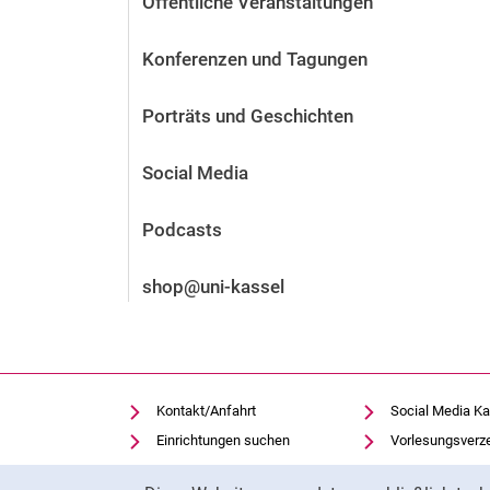
Öffentliche Veranstaltungen
Vor der Bewerbung
Stellenangebote
Konferenzen und Tagungen
Nach der Bewerbung
Alum­ni und Freunde
Porträts und Geschichten
Im Studium
Kontakt und Standorte
Social Media
Kontakt und Beratung
Podcasts
shop@uni-kassel
Kontakt/Anfahrt
Social Media Ka
Einrichtungen suchen
Vorlesungsverz
Stellenangebote
Moodle
Cookie-Hinweis