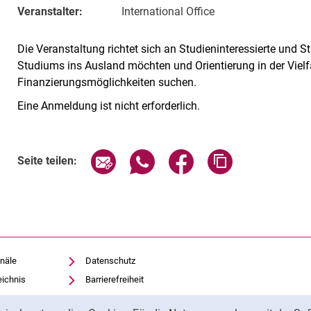
Veranstalter:
International Office
Die Veranstaltung richtet sich an Studieninteressierte und S
Studiums ins Ausland möchten und Orientierung in der Vie
Finanzierungsmöglichkeiten suchen.
Eine Anmeldung ist nicht erforderlich.
Verwandte Links
Seite über E-Mail teilen
Seite über WhatsApp teilen (exte
Seite über Facebook teil
Adresse der Sei
Seite teilen:
näle
Datenschutz
eichnis
Barrierefreiheit
Transparenter KI-Einsatz