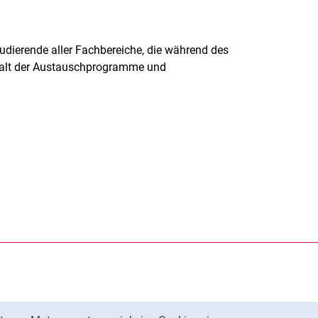
tudierende aller Fachbereiche, die während des
lfalt der Austauschprogramme und
rner Link, öffnet neues Fenster)
en (externer Link, öffnet neues Fenster)
te kopieren