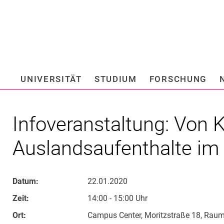
Springe direkt zu: Inhalt
Springe direkt zu: Suche
Springe direkt zu: Hauptnav
Suchmas
UNIVERSITÄT
STUDIUM
FORSCHUNG
Hochschule fü
Infoveranstaltung: Von K
Auslandsaufenthalte im
Datum:
22.01.2020
Zeit:
14:00 - 15:00 Uhr
Ort:
Campus Center, Moritzstraße 18, Rau