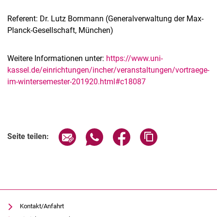
Referent: Dr. Lutz Bornmann (Generalverwaltung der Max-
Planck-Gesellschaft, München)
Weitere Informationen unter:
https://www.uni-
kassel.de/einrichtungen/incher/veranstaltungen/vortraege-
im-wintersemester-201920.html#c18087
Verwandte Links
Seite über E-Mail teilen
Seite über WhatsApp teilen (exter
Seite über Facebook teile
Adresse der Seite
Seite teilen:
Kontakt/Anfahrt