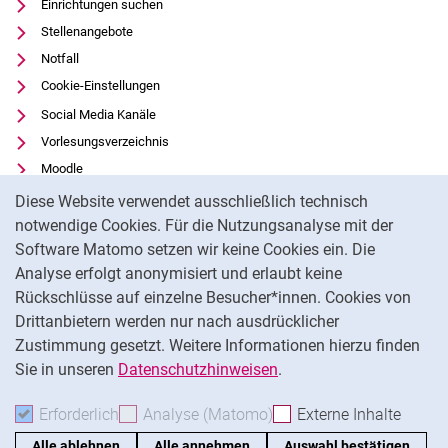
Einrichtungen suchen
Stellenangebote
Notfall
Cookie-Einstellungen
Social Media Kanäle
Vorlesungsverzeichnis
Moodle
Cookie-Hinweis
Panopto
Diese Website verwendet ausschließlich technisch
Universitätsbibliothek
notwendige Cookies. Für die Nutzungsanalyse mit der
Software Matomo setzen wir keine Cookies ein. Die
Datenschutz
Analyse erfolgt anonymisiert und erlaubt keine
Barrierefreiheit
Rückschlüsse auf einzelne Besucher*innen. Cookies von
Transparenter KI-Einsatz
Drittanbietern werden nur nach ausdrücklicher
Impressum
Zustimmung gesetzt. Weitere Informationen hierzu finden
Sie in unseren
Datenschutzhinweisen
.
Na
Erforderlich
Erforderliche Cookies akzeptieren
Analyse (Matomo)
Analyse-Cookies akzepti
Externe Inhalte
: Exte
Alle ablehnen
Alle annehmen
Auswahl bestätigen