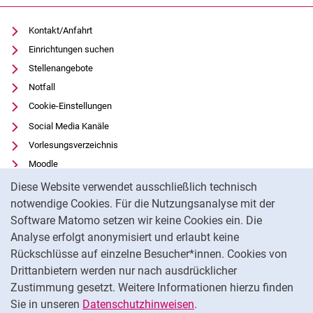
Kontakt/Anfahrt
Einrichtungen suchen
Stellenangebote
Notfall
Cookie-Einstellungen
Social Media Kanäle
Vorlesungsverzeichnis
Moodle
Cookie-Hinweis
Panopto
Diese Website verwendet ausschließlich technisch
Universitätsbibliothek
notwendige Cookies. Für die Nutzungsanalyse mit der
Software Matomo setzen wir keine Cookies ein. Die
Datenschutz
Analyse erfolgt anonymisiert und erlaubt keine
Barrierefreiheit
Rückschlüsse auf einzelne Besucher*innen. Cookies von
Transparenter KI-Einsatz
Drittanbietern werden nur nach ausdrücklicher
Impressum
Zustimmung gesetzt. Weitere Informationen hierzu finden
Sie in unseren
Datenschutzhinweisen
.