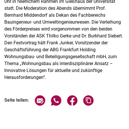
Uhr in feierlichem Rahmen im Gießhaus der Universität
statt. Die Moderation des Abends übernimmt Prof.
Bernhard Middendorf als Dekan des Fachbereichs
Bauingenieur- und Umweltingenieurwesen. Die Verleihung
des Förderpreises wird vorgenommen von den beiden
Vorständen der ASK Thilko Gerke und Dr. Burkhard Siebert.
Den Festvortrag hält Frank Junker, Vorsitzender der
Geschäftsführung der ABG Frankfurt Holding
Wohnungsbau- und Beteiligungsgesellschaft mbH, zum
Thema „Wohnungsbau als interdisziplinärer Ansatz –
Innovative Lösungen für aktuelle und zukünftige
Herausforderungen“.
Verwandte Links
Seite über E-Mail teilen
Seite über WhatsApp teilen (exter
Seite über Facebook teile
Adresse der Seite
Seite teilen: