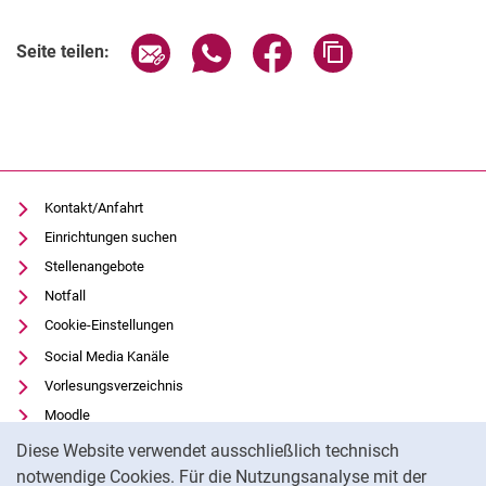
Verwandte Links
Seite über E-Mail teilen
Seite über WhatsApp teilen (exter
Seite über Facebook teile
Adresse der Seite
Seite teilen:
Kontakt/Anfahrt
Einrichtungen suchen
Stellenangebote
Notfall
Cookie-Einstellungen
Social Media Kanäle
Vorlesungsverzeichnis
Moodle
Cookie-Hinweis
Panopto
Diese Website verwendet ausschließlich technisch
Universitätsbibliothek
notwendige Cookies. Für die Nutzungsanalyse mit der