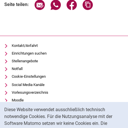
Seite über E-Mail teilen
Seite über WhatsApp teilen (exter
Seite über Facebook teile
Adresse der Seite
Seite teilen:
Kontakt/Anfahrt
Einrichtungen suchen
Stellenangebote
Notfall
Cookie-Einstellungen
Social Media Kanäle
Vorlesungsverzeichnis
Moodle
Cookie-Hinweis
Panopto
Diese Website verwendet ausschließlich technisch
Universitätsbibliothek
notwendige Cookies. Für die Nutzungsanalyse mit der
Software Matomo setzen wir keine Cookies ein. Die
Datenschutz