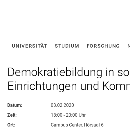
Springe direkt zu: Inhalt
Springe direkt zu: Suche
Springe direkt zu: Hauptnav
Suchmas
UNIVERSITÄT
STUDIUM
FORSCHUNG
Hochschule fü
Demokratiebildung in s
Einrichtungen und Ko
Datum:
03.02.2020
Zeit:
18:00 - 20:00 Uhr
Ort:
Campus Center, Hörsaal 6