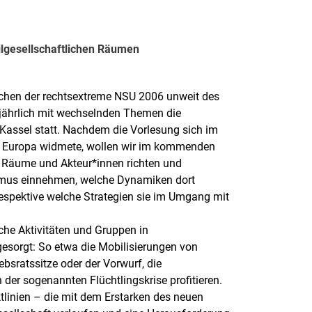
­ge­­sel­l­­schaf­t­­li­chen Räu­­men
lchen der rechtsextreme NSU 2006 unweit des
 jährlich mit wechselnden Themen die
Kassel statt. Nachdem die Vorlesung sich im
in Europa widmete, wollen wir im kommenden
e Räume und Akteur*innen richten und
ismus einnehmen, welche Dynamiken dort
espektive welche Strategien sie im Umgang mit
che Aktivitäten und Gruppen in
gesorgt: So etwa die Mobilisierungen von
bsratssitze oder der Vorwurf, die
der sogenannten Flüchtlingskrise profitieren.
iktlinien – die mit dem Erstarken des neuen