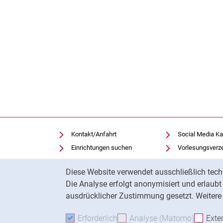
Kontakt/Anfahrt
Social Media Ka
Einrichtungen suchen
Vorlesungsverz
Stellenangebote
Moodle
Cookie-Hinweis
Diese Website verwendet ausschließlich tech
Notfall
Panopto
Die Analyse erfolgt anonymisiert und erlaub
Cookie-Einstellungen
Universitätsbibl
ausdrücklicher Zustimmung gesetzt. Weitere 
Erforderlich
Erforderliche Cookies akzeptie
Analyse (Matomo)
Analyse
Exte