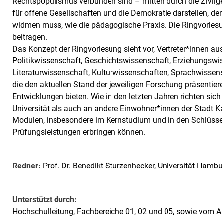
Rechtspopulismus verbunden sind – mitten durch die Zivilg
für offene Gesellschaften und die Demokratie darstellen, de
widmen muss, wie die pädagogische Praxis. Die Ringvorlesun
beitragen.
Das Konzept der Ringvorlesung sieht vor, Vertreter*innen aus
Politikwissenschaft, Geschichtswissenschaft, Erziehungswis
Literaturwissenschaft, Kulturwissenschaften, Sprachwissensc
die den aktuellen Stand der jeweiligen Forschung präsentiere
Entwicklungen bieten. Wie in den letzten Jahren richten sich
Universität als auch an andere Einwohner*innen der Stadt Ka
Modulen, insbesondere im Kernstudium und in den Schlüss
Prüfungsleistungen erbringen können.
Redner:
Prof. Dr. Benedikt Sturzenhecker, Universität Hamb
Unterstützt durch:
Hochschulleitung, Fachbereiche 01, 02 und 05, sowie vom A