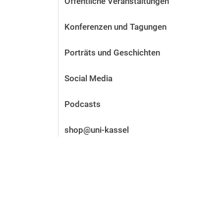
Öffentliche Veranstaltungen
Vor der Bewerbung
Stellenangebote
Konferenzen und Tagungen
Nach der Bewerbung
Alum­ni und Freunde
Porträts und Geschichten
Im Studium
Kontakt und Standorte
Social Media
Kontakt und Beratung
Podcasts
shop@uni-kassel