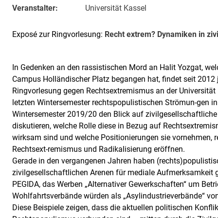
Veranstalter:
Universität Kassel
Exposé zur Ringvorlesung:
Recht ex­­trem? Dy­­na­­mi­ken in zi­vil­
In Gedenken an den rassistischen Mord an Halit Yozgat, we
Campus Holländischer Platz begangen hat, findet seit 2012
Ringvorlesung gegen Rechtsextremismus an der Universität 
letzten Wintersemester rechtspopulistischen Strömun-gen 
Wintersemester 2019/20 den Blick auf zivilgesellschaftlich
diskutieren, welche Rolle diese in Bezug auf Rechtsextrem
wirksam sind und welche Positionierungen sie vornehmen, r
Rechtsext-remismus und Radikalisierung eröffnen.
Gerade in den vergangenen Jahren haben (rechts)populistis
zivilgesellschaftlichen Arenen für mediale Aufmerksamkeit 
PEGIDA, das Werben „Alternativer Gewerkschaften“ um Betrie
Wohlfahrtsverbände würden als „Asylindustrieverbände“ von 
Diese Beispiele zeigen, dass die aktuellen politischen Konfl