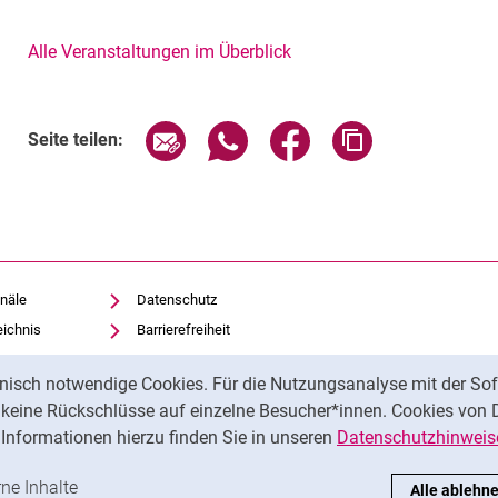
Alle Veranstaltungen im Überblick
Verwandte Links
Seite über E-Mail teilen
Seite über WhatsApp teilen (exte
Seite über Facebook teil
Adresse der Sei
Seite teilen:
näle
Datenschutz
eichnis
Barrierefreiheit
Transparenter KI-Einsatz
nisch notwendige Cookies. Für die Nutzungsanalyse mit der Sof
Impressum
t keine Rückschlüsse auf einzelne Besucher*innen. Cookies von 
iothek
Informationen hierzu finden Sie in unseren
Datenschutzhinweis
ren
-Cookies akzeptieren
rne Inhalte
: Externe Inhalte / Cookies akzeptieren
Alle ablehn