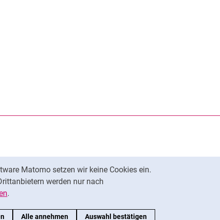
rner Link, öffnet neues Fenster)
en (externer Link, öffnet neues Fenster)
te kopieren
tware Matomo setzen wir keine Cookies ein.
Nach oben
Drittanbietern werden nur nach
en
.
en
Alle annehmen
Auswahl bestätigen