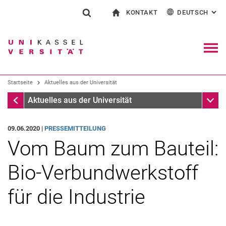
KONTAKT
DEUTSCH
: AL
Springe direkt zu: Inhalt
Springe direkt zu: Suche
Springe direkt zu: Hauptnav
zur Startseite
Suchformular
Suchbegriff
Kontakt und Beratung rund ums Studium
English
Kontakt für Presse und Öffentlichkeit
Allgemeiner Kontakt und Standorte
Suchmaschine
Navig
Einrichtungen suchen
Startseite
Aktuelles aus der Universität
Personen suchen
Suchen (öffnet externen Link in einem 
Startseite
Unter
Aktuelles aus der Universität
09.06.2020 |
PRESSEMITTEILUNG
Vom Baum zum Bauteil:
Bio-Verbundwerkstoff
für die Industrie