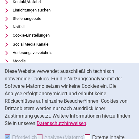
Kontakt/Anfahrt
Einrichtungen suchen
Stellenangebote
Notfall
Cookie-Einstellungen
Social Media Kanäle
Vorlesungsverzeichnis
Moodle
Cookie-Hinweis
Panopto
Diese Website verwendet ausschließlich technisch
Universitätsbibliothek
notwendige Cookies. Für die Nutzungsanalyse mit der
Software Matomo setzen wir keine Cookies ein. Die
Datenschutz
Analyse erfolgt anonymisiert und erlaubt keine
Barrierefreiheit
Rückschlüsse auf einzelne Besucher*innen. Cookies von
Transparenter KI-Einsatz
Drittanbietern werden nur nach ausdrücklicher
Impressum
Zustimmung gesetzt. Weitere Informationen hierzu finden
Sie in unseren
Datenschutzhinweisen
.
Na
Erforderlich
Erforderliche Cookies akzeptieren
Analyse (Matomo)
Analyse-Cookies akzepti
Externe Inhalte
: Exte