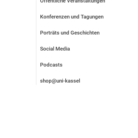
Öffentliche Veranstaltungen
Vor der Bewerbung
Stellenangebote
Konferenzen und Tagungen
Nach der Bewerbung
Alum­ni und Freunde
Porträts und Geschichten
Im Studium
Kontakt und Standorte
Social Media
Kontakt und Beratung
Podcasts
shop@uni-kassel