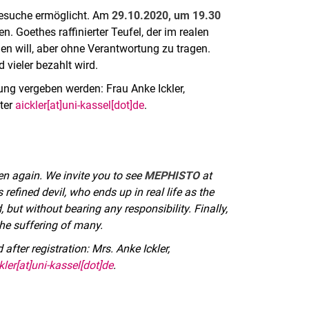
 Besuche ermöglicht. Am
29.10.2020, um 19.30
 Goethes raffinierter Teufel, der im realen
den will, aber ohne Verantwortung zu tragen.
vieler bezahlt wird.
ung vergeben werden: Frau Anke Ickler,
nter
aickler[at]uni-kassel[dot]de
.
en again. We invite you to see
MEPHISTO
at
s refined devil, who ends up in real life as the
, but without bearing any responsibility. Finally,
the suffering of many.
after registration: Mrs. Anke Ickler,
kler[at]uni-kassel[dot]de
.