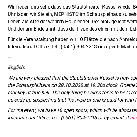
Wir freuen uns sehr, dass das Staatstheater Kassel wieder
Uhr
laden wir Sie ein,
MEPHISTO
im Schauspielhaus zu sehen.
Leben als Affe der wahren Hölle endet. Der bloß geliebt wer
Und der am Ende ahnt, dass der Hype des einen mit dem Leid 
Für die Veranstaltung haben wir 10 Plätze, die nach Anmeld
International Office, Tel.: (0561) 804-2213 oder per E-Mail u
---
English:
We are very pleased that the Staatstheater Kassel is now op
the Schauspielhaus on
29.10.2020 at 19.30
o‘clock
. Goethe'
monkey of true hell. The only thing he aims for is to be loved
he ends up suspecting that the hype of one is paid for with 
For the event, we have 10 open spots, which will be allocated 
International Office, Tel.: (0561) 804-2213 or by e-mail at
aic