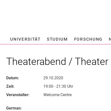
Springe direkt zu: Inhalt
Springe direkt zu: Suche
Springe direkt zu: Hauptnav
Suchmas
UNIVERSITÄT
STUDIUM
FORSCHUNG
Hochschule fü
Theaterabend / Theater 
Datum:
29.10.2020
Zeit:
19:00 - 21:30 Uhr
Veranstalter:
Welcome Centre
German: