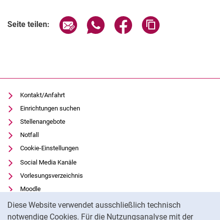
Verwandte Links
Seite über E-Mail teilen
Seite über WhatsApp teilen (exter
Seite über Facebook teile
Adresse der Seite
Seite teilen:
Kontakt/Anfahrt
Einrichtungen suchen
Stellenangebote
Notfall
Cookie-Einstellungen
Social Media Kanäle
Vorlesungsverzeichnis
Moodle
Cookie-Hinweis
Panopto
Diese Website verwendet ausschließlich technisch
Universitätsbibliothek
notwendige Cookies. Für die Nutzungsanalyse mit der