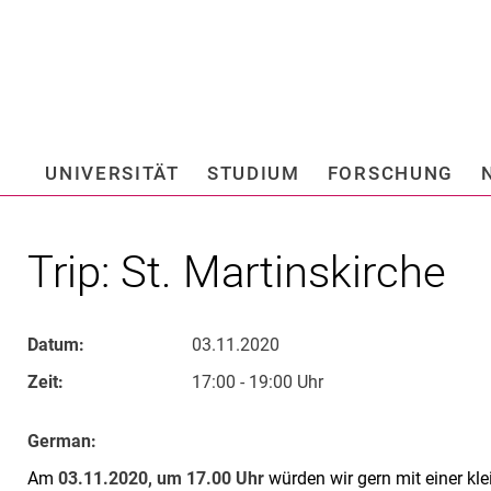
Springe direkt zu: Inhalt
Springe direkt zu: Suche
Springe direkt zu: Hauptnav
Suchmas
UNIVERSITÄT
STUDIUM
FORSCHUNG
Hochschule fü
Trip: St. Martinskirche
Datum:
03.11.2020
Zeit:
17:00 - 19:00 Uhr
German:
Am
03.11.2020, um 17.00 Uhr
würden wir gern mit einer kl