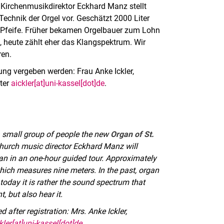
. Kirchenmusikdirektor Eckhard Manz stellt
Technik der Orgel vor. Geschätzt 2000 Liter
e Pfeife. Früher bekamen Orgelbauer zum Lohn
 heute zählt eher das Klangspektrum. Wir
ren.
ung vergeben werden: Frau Anke Ickler,
nter
aickler[at]uni-kassel[dot]de
.
 a small group of people the new
Organ of St.
 Church music director Eckhard Manz will
an in an one-hour guided tour. Approximately
which measures nine meters. In the past, organ
 today it is rather the sound spectrum that
, but also hear it.
 after registration: Mrs. Anke Ickler,
kler[at]uni-kassel[dot]de
.