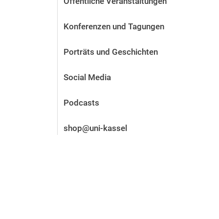
Öffentliche Veranstaltungen
Vor der Bewerbung
Stellenangebote
Konferenzen und Tagungen
Nach der Bewerbung
Alum­ni und Freunde
Porträts und Geschichten
Im Studium
Kontakt und Standorte
Social Media
Kontakt und Beratung
Podcasts
shop@uni-kassel