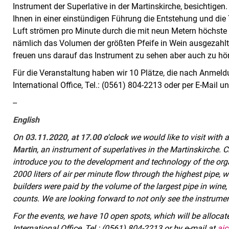
Instrument der Superlative in der Martinskirche, besichtigen
Ihnen in einer einstündigen Führung die Entstehung und die 
Luft strömen pro Minute durch die mit neun Metern höchst
nämlich das Volumen der größten Pfeife in Wein ausgezahlt,
freuen uns darauf das Instrument zu sehen aber auch zu hö
Für die Veranstaltung haben wir 10 Plätze, die nach Anmeld
International Office, Tel.: (0561) 804-2213 oder per E-Mail u
--
English
On
03.11.2020, at 17.00 o'clock
we would like to visit with
Martin
, an instrument of superlatives in the Martinskirche.
introduce you to the development and technology of the org
2000 liters of air per minute flow through the highest pipe, 
builders were paid by the volume of the largest pipe in wine,
counts. We are looking forward to not only see the instrument
For the events, we have 10 open spots, which will be allocated
International Office, Tel.: (0561) 804-2213 or by e-mail at
aic