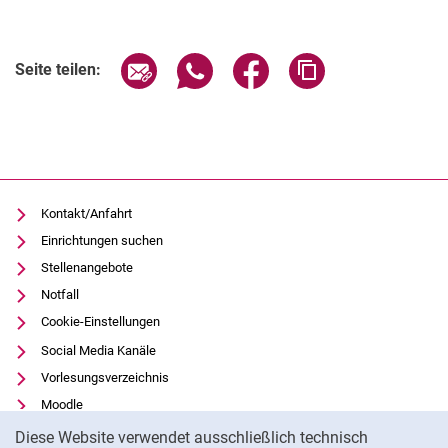
Verwandte Links
Seite über E-Mail teilen
Seite über WhatsApp teilen (exter
Seite über Facebook teile
Adresse der Seite
Seite teilen:
Kontakt/Anfahrt
Einrichtungen suchen
Stellenangebote
Notfall
Cookie-Einstellungen
Social Media Kanäle
Vorlesungsverzeichnis
Moodle
Cookie-Hinweis
Panopto
Diese Website verwendet ausschließlich technisch