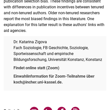
publication selection bias. These findings are consistent
with differences in publication incentives between tenured
and non-tenured authors. Older non-tenured researchers
report the most biased findings in this literature. One
explanation for this latter result is these authors' links with
aid agencies.
Dr. Katarina Zigova
Fach Soziologie, FB Geschichte, Soziologie,
Sportwissenschaft und empirische
Bildungsforschung, Universität Konstanz, Konstanz
Findet online statt (Zoom)
Einwahlinformation für Zoom-Teilnahme über
koch@incher.uni-kassel.de.
Verwandte Links
Seite über E-Mail teilen
Seite über WhatsApp teilen (exter
Seite über Facebook teile
Adresse der Seite