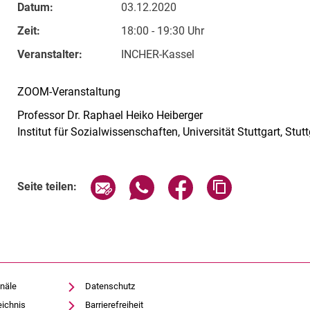
Datum:
03.12.2020
Zeit:
18:00 - 19:30 Uhr
Veranstalter:
INCHER-Kassel
ZOOM-Veranstaltung
Professor Dr. Raphael Heiko Heiberger
Institut für Sozialwissenschaften, Universität Stuttgart, Stutt
Verwandte Links
Seite über E-Mail teilen
Seite über WhatsApp teilen (exte
Seite über Facebook teil
Adresse der Sei
Seite teilen:
näle
Datenschutz
eichnis
Barrierefreiheit