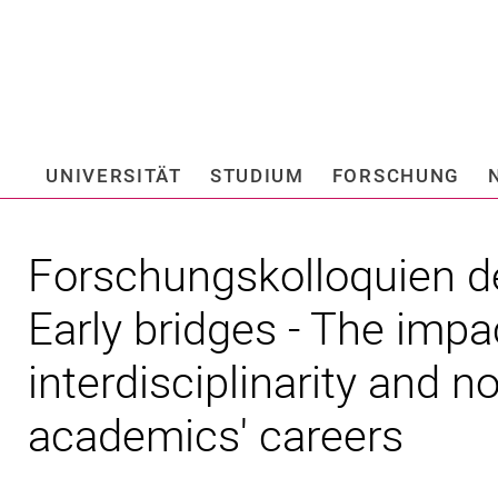
Springe direkt zu: Inhalt
Springe direkt zu: Suche
Springe direkt zu: Hauptnav
Suchmas
UNIVERSITÄT
STUDIUM
FORSCHUNG
Hochschule fü
Forschungskolloquien d
Early bridges - The impa
interdisciplinarity and 
academics' careers