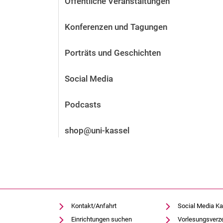
Öffentliche Veranstaltungen
Vor der Bewerbung
Stellenangebote
Konferenzen und Tagungen
Nach der Bewerbung
Alum­ni und Freunde
Porträts und Geschichten
Im Studium
Kontakt und Standorte
Social Media
Kontakt und Beratung
Podcasts
shop@uni-kassel
Kontakt/Anfahrt
Social Media Ka
Einrichtungen suchen
Vorlesungsverz