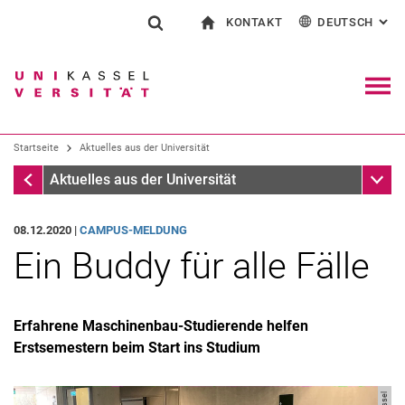
KONTAKT
DEUTSCH
: AL
Springe direkt zu: Inhalt
Springe direkt zu: Suche
Springe direkt zu: Hauptnav
zur Startseite
Suchformular
Suchbegriff
Kontakt und Beratung rund ums Studium
English
Kontakt für Presse und Öffentlichkeit
Allgemeiner Kontakt und Standorte
Suchmaschine
Navig
Einrichtungen suchen
Startseite
Aktuelles aus der Universität
Personen suchen
Suchen (öffnet externen Link in einem 
Startseite
Unter
Aktuelles aus der Universität
08.12.2020 |
CAMPUS-MELDUNG
Ein Buddy für alle Fälle
Erfahrene Maschinenbau-Studierende helfen
Erstsemestern beim Start ins Studium