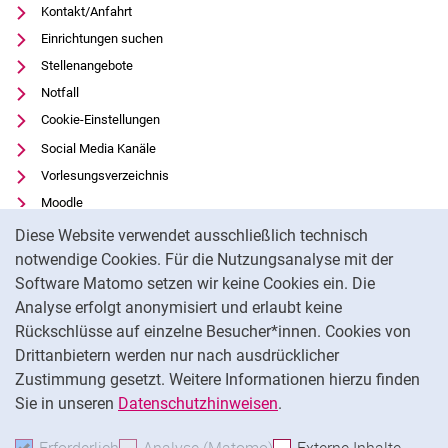
Kontakt/Anfahrt
Einrichtungen suchen
Stellenangebote
Notfall
Cookie-Einstellungen
Social Media Kanäle
Vorlesungsverzeichnis
Moodle
Cookie-Hinweis
Panopto
Diese Website verwendet ausschließlich technisch
Universitätsbibliothek
notwendige Cookies. Für die Nutzungsanalyse mit der
Software Matomo setzen wir keine Cookies ein. Die
Datenschutz
Analyse erfolgt anonymisiert und erlaubt keine
Barrierefreiheit
Rückschlüsse auf einzelne Besucher*innen. Cookies von
Transparenter KI-Einsatz
Drittanbietern werden nur nach ausdrücklicher
Impressum
Zustimmung gesetzt. Weitere Informationen hierzu finden
Sie in unseren
Datenschutzhinweisen
.
Na