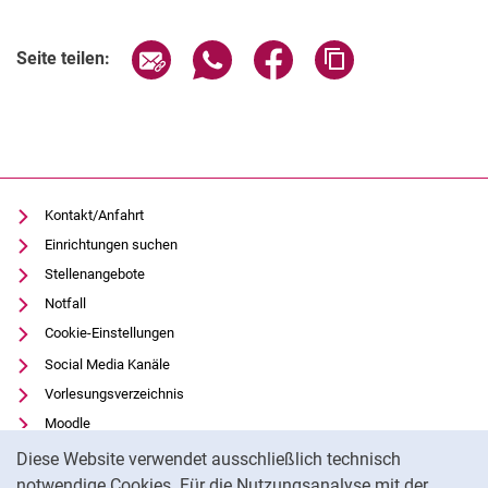
Verwandte Links
Seite über E-Mail teilen
Seite über WhatsApp teilen (exter
Seite über Facebook teile
Adresse der Seite
Seite teilen:
Kontakt/Anfahrt
Einrichtungen suchen
Stellenangebote
Notfall
Cookie-Einstellungen
Social Media Kanäle
Vorlesungsverzeichnis
Moodle
Cookie-Hinweis
Panopto
Diese Website verwendet ausschließlich technisch
Universitätsbibliothek
notwendige Cookies. Für die Nutzungsanalyse mit der