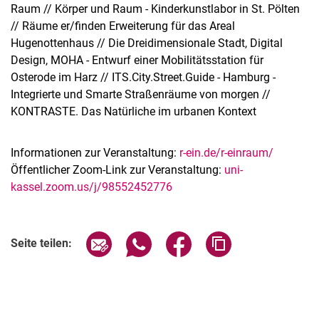
Raum // Körper und Raum - Kinderkunstlabor in St. Pölten
// Räume er/finden Erweiterung für das Areal
Hugenottenhaus // Die Dreidimensionale Stadt, Digital
Design, MOHA - Entwurf einer Mobilitätsstation für
Osterode im Harz // ITS.City.Street.Guide - Hamburg -
Integrierte und Smarte Straßenräume von morgen //
KONTRASTE. Das Natürliche im urbanen Kontext
Informationen zur Veranstaltung:
r-ein.de/r-einraum/
Öffentlicher Zoom-Link zur Veranstaltung:
uni-
kassel.zoom.us/j/98552452776
Verwandte Links
Seite über E-Mail teilen
Seite über WhatsApp teilen (exter
Seite über Facebook teile
Adresse der Seite
Seite teilen: