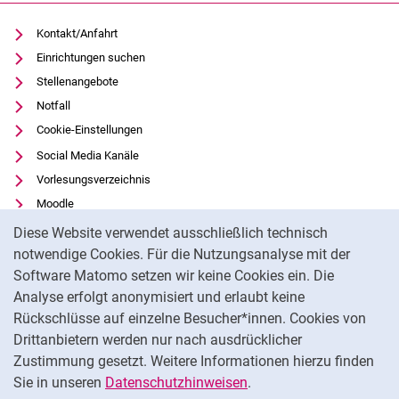
Kontakt/Anfahrt
Einrichtungen suchen
Stellenangebote
Notfall
Cookie-Einstellungen
Social Media Kanäle
Vorlesungsverzeichnis
Moodle
Cookie-Hinweis
Panopto
Diese Website verwendet ausschließlich technisch
Universitätsbibliothek
notwendige Cookies. Für die Nutzungsanalyse mit der
Software Matomo setzen wir keine Cookies ein. Die
Datenschutz
Analyse erfolgt anonymisiert und erlaubt keine
Barrierefreiheit
Rückschlüsse auf einzelne Besucher*innen. Cookies von
Transparenter KI-Einsatz
Drittanbietern werden nur nach ausdrücklicher
Impressum
Zustimmung gesetzt. Weitere Informationen hierzu finden
Sie in unseren
Datenschutzhinweisen
.