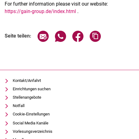
For further information please visit our website:
https://gain-group.de/index.html
.
Verwandte Links
Seite über E-Mail teilen
Seite über WhatsApp teilen (exter
Seite über Facebook teile
Adresse der Seite
Seite teilen:
Kontakt/Anfahrt
Einrichtungen suchen
Stellenangebote
Notfall
Cookie-Einstellungen
Social Media Kanäle
Vorlesungsverzeichnis