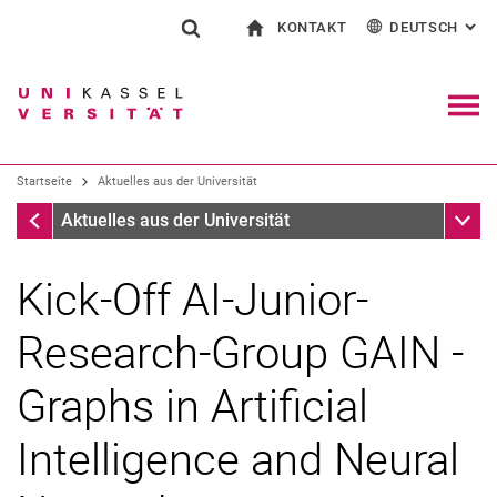
KONTAKT
DEUTSCH
: AL
Springe direkt zu: Inhalt
Springe direkt zu: Suche
Springe direkt zu: Hauptnav
zur Startseite
Suchformular
Suchbegriff
Kontakt und Beratung rund ums Studium
English
Kontakt für Presse und Öffentlichkeit
Allgemeiner Kontakt und Standorte
Suchmaschine
Navig
Einrichtungen suchen
Startseite
Aktuelles aus der Universität
Personen suchen
Suchen (öffnet externen Link in einem 
Startseite
Unter
Aktuelles aus der Universität
Kick-Off AI-Junior-
Research-Group GAIN -
Graphs in Artificial
Intelligence and Neural