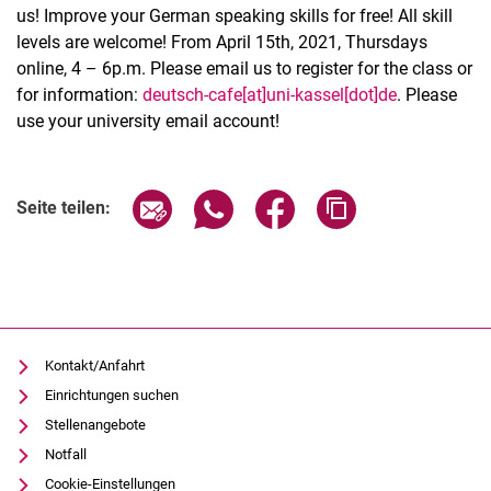
us! Improve your German speaking skills for free! All skill
levels are welcome! From April 15th, 2021, Thursdays
online, 4 – 6p.m. Please email us to register for the class or
for information:
deutsch-cafe[at]uni-kassel[dot]de
. Please
use your university email account!
Verwandte Links
Seite über E-Mail teilen
Seite über WhatsApp teilen (exter
Seite über Facebook teile
Adresse der Seite
Seite teilen:
Kontakt/Anfahrt
Einrichtungen suchen
Stellenangebote
Notfall
Cookie-Einstellungen