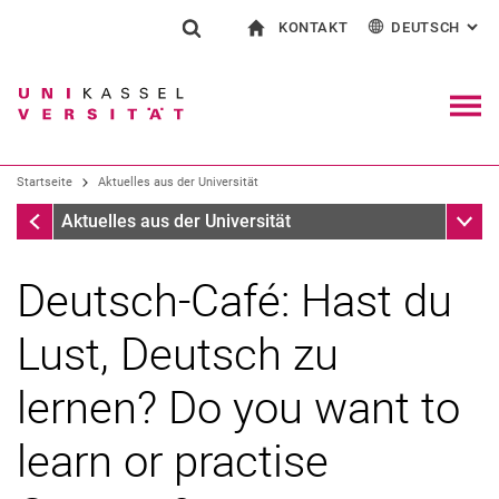
KONTAKT
DEUTSCH
: AL
Springe direkt zu: Inhalt
Springe direkt zu: Suche
Springe direkt zu: Hauptnav
zur Startseite
Suchformular
Suchbegriff
Kontakt und Beratung rund ums Studium
English
Kontakt für Presse und Öffentlichkeit
Allgemeiner Kontakt und Standorte
Suchmaschine
Navig
Einrichtungen suchen
Startseite
Aktuelles aus der Universität
Personen suchen
Suchen (öffnet externen Link in einem 
Startseite
Unter
Aktuelles aus der Universität
Deutsch-Café: Hast du
Lust, Deutsch zu
lernen? Do you want to
learn or practise