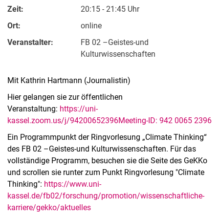
Zeit:
20:15 - 21:45 Uhr
Ort:
online
Veranstalter:
FB 02 –Geistes-und
Kulturwissenschaften
Mit Kathrin Hartmann (Journalistin)
Hier gelangen sie zur öffentlichen
Veranstaltung:
https://uni-
kassel.zoom.us/j/94200652396Meeting-ID: 942 0065 2396
Ein Programmpunkt der Ringvorlesung „Climate Thinking“
des FB 02 –Geistes-und Kulturwissenschaften. Für das
vollständige Programm, besuchen sie die Seite des GeKKo
und scrollen sie runter zum Punkt Ring­vor­le­sung "Cli­ma­te
Thin­king":
https://www.uni-
kassel.de/fb02/forschung/promotion/wissenschaftliche-
karriere/gekko/aktuelles