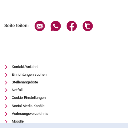
Verwandte Links
Seite über E-Mail teilen
Seite über WhatsApp teilen (exter
Seite über Facebook teile
Adresse der Seite
Seite teilen:
Kontakt/Anfahrt
Einrichtungen suchen
Stellenangebote
Notfall
Cookie-Einstellungen
Social Media Kanäle
Vorlesungsverzeichnis
Moodle
Cookie-Hinweis