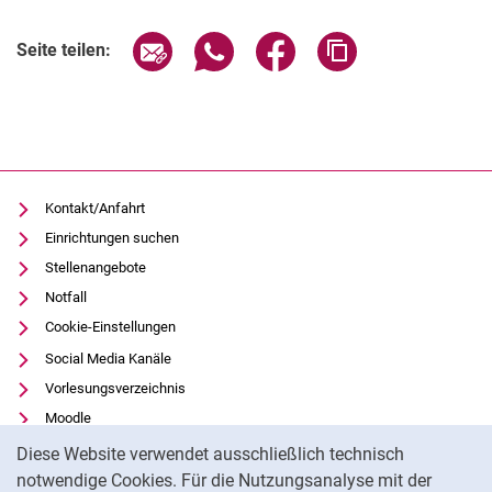
Verwandte Links
Seite über E-Mail teilen
Seite über WhatsApp teilen (exter
Seite über Facebook teile
Adresse der Seite
Seite teilen:
Kontakt/Anfahrt
Einrichtungen suchen
Stellenangebote
Notfall
Cookie-Einstellungen
Social Media Kanäle
Vorlesungsverzeichnis
Moodle
Cookie-Hinweis
Panopto
Diese Website verwendet ausschließlich technisch
Universitätsbibliothek
notwendige Cookies. Für die Nutzungsanalyse mit der