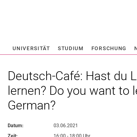
Springe direkt zu: Inhalt
Springe direkt zu: Suche
Springe direkt zu: Hauptnav
Suchmas
UNIVERSITÄT
STUDIUM
FORSCHUNG
Hochschule fü
Deutsch-Café: Hast du L
lernen? Do you want to l
German?
Datum:
03.06.2021
Zeit:
16:00 - 18:00 Uhr