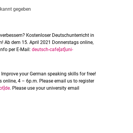
bekannt gegeben
verbessern? Kostenloser Deutschunterricht in
! Ab dem 15. April 2021 Donnerstags online,
nfo per E-Mail:
deutsch-cafe[at]uni-
 Improve your German speaking skills for free!
s online, 4 – 6p.m. Please email us to register
ot]de
. Please use your university email
rner Link, öffnet neues Fenster)
en (externer Link, öffnet neues Fenster)
te kopieren