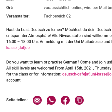
Ort:
voraussichtlich online; wird per Mail 
Veranstalter:
Fachbereich 02
Hast du Lust, Deutsch zu lernen? Möchtest du dein Deutsch 
entspannter Atmosphäre! Alle Niveaustufen sind willkommen
16:00 – 18:00 Uhr. Anmeldung mit der Uni-Mailadresse und I
kassel[dot]de
.
Do you want to learn or practise German? Come and join us!
All skill levels are welcome! From April 15th, 2021, Thursday
for the class or for information:
deutsch-cafe[at]uni-kassel[d
account!
Verwandte Links
Seite über E-Mail teilen
Seite über WhatsApp teilen (exte
Seite über Facebook teil
Adresse der Sei
Seite teilen: