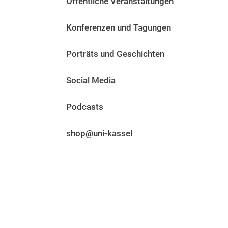
Öffentliche Veranstaltungen
Vor der Bewerbung
Stellenangebote
Konferenzen und Tagungen
Nach der Bewerbung
Alum­ni und Freunde
Porträts und Geschichten
Im Studium
Kontakt und Standorte
Social Media
Kontakt und Beratung
Podcasts
shop@uni-kassel