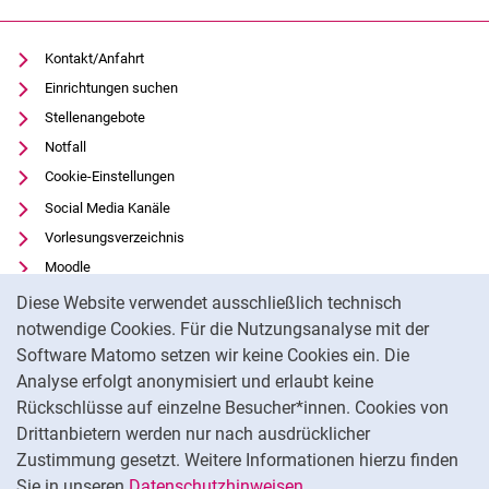
Kontakt/Anfahrt
Einrichtungen suchen
Stellenangebote
Notfall
Cookie-Einstellungen
Social Media Kanäle
Vorlesungsverzeichnis
Moodle
Cookie-Hinweis
Panopto
Diese Website verwendet ausschließlich technisch
Universitätsbibliothek
notwendige Cookies. Für die Nutzungsanalyse mit der
Software Matomo setzen wir keine Cookies ein. Die
Datenschutz
Analyse erfolgt anonymisiert und erlaubt keine
Barrierefreiheit
Rückschlüsse auf einzelne Besucher*innen. Cookies von
Transparenter KI-Einsatz
Drittanbietern werden nur nach ausdrücklicher
Impressum
Zustimmung gesetzt. Weitere Informationen hierzu finden
Sie in unseren
Datenschutzhinweisen
.