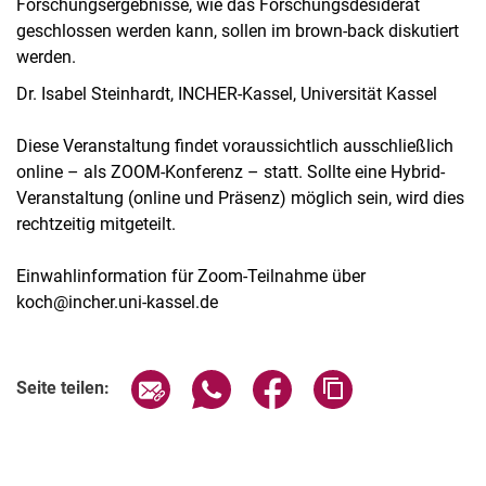
Forschungsergebnisse, wie das Forschungsdesiderat
geschlossen werden kann, sollen im brown-back diskutiert
werden.
Dr. Isabel Steinhardt, INCHER-Kassel, Universität Kassel
Diese Veranstaltung findet voraussichtlich ausschließlich
online – als ZOOM-Konferenz – statt. Sollte eine Hybrid-
Veranstaltung (online und Präsenz) möglich sein, wird dies
rechtzeitig mitgeteilt.
Einwahlinformation für Zoom-Teilnahme über
koch@incher.uni-kassel.de
Verwandte Links
Seite über E-Mail teilen
Seite über WhatsApp teilen (exter
Seite über Facebook teile
Adresse der Seite
Seite teilen: