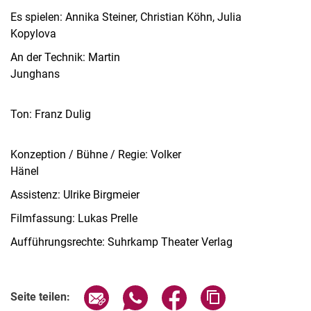
Es spielen: Annika Steiner, Christian Köhn, Julia
Kopylova
An der Technik: Martin
Junghans
Ton: Franz Dulig
Konzeption / Bühne / Regie: Volker
Hänel
Assistenz: Ulrike Birgmeier
Filmfassung: Lukas Prelle
Aufführungsrechte: Suhrkamp Theater Verlag
Verwandte Links
Seite über E-Mail teilen
Seite über WhatsApp teilen (exter
Seite über Facebook teile
Adresse der Seite
Seite teilen: