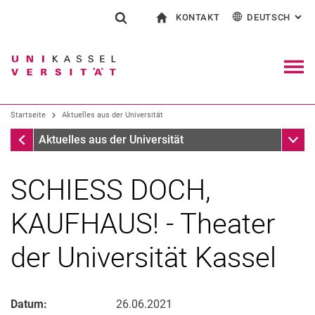
KONTAKT
DEUTSCH
: AL
Springe direkt zu: Inhalt
Springe direkt zu: Suche
Springe direkt zu: Hauptnav
zur Startseite
Suchformular
Suchbegriff
Kontakt und Beratung rund ums Studium
English
Kontakt für Presse und Öffentlichkeit
Allgemeiner Kontakt und Standorte
Suchmaschine
Navig
Einrichtungen suchen
Startseite
Aktuelles aus der Universität
Personen suchen
Suchen (öffnet externen Link in einem 
Startseite
Unter
Aktuelles aus der Universität
SCHIESS DOCH,
KAUFHAUS! - Theater
der Universität Kassel
Datum:
26.06.2021