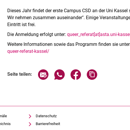
Dieses Jahr findet der erste Campus CSD an der Uni Kassel s
Wir nehmen zusammen auseinander". Einige Veranstaltungen 
Eintritt ist frei.
Die Anmeldung erfolgt unter:
queer_referat[at]asta.uni-kasse
Weitere Informationen sowie das Programm finden sie unter
queer-referat-kassel/
Verwandte Links
Seite über E-Mail teilen
Seite über WhatsApp teilen (exte
Seite über Facebook teil
Adresse der Sei
Seite teilen:
näle
Datenschutz
eichnis
Barrierefreiheit