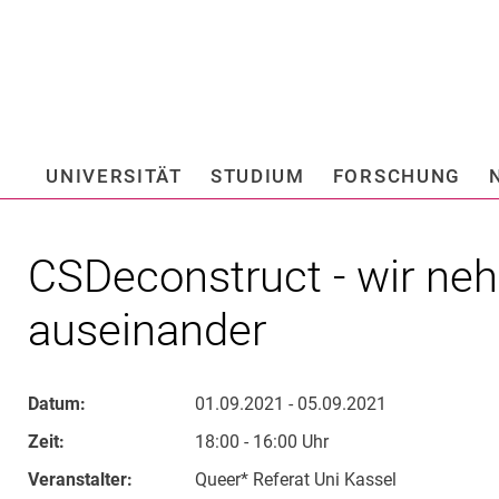
Springe direkt zu: Inhalt
Springe direkt zu: Suche
Springe direkt zu: Hauptnav
Suchmas
UNIVERSITÄT
STUDIUM
FORSCHUNG
Hochschule fü
CSDeconstruct - wir 
auseinander
Datum:
01.09.2021 - 05.09.2021
Zeit:
18:00 - 16:00 Uhr
Veranstalter:
Queer* Referat Uni Kassel