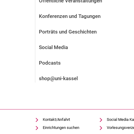
Öffentliche Veranstaltungen
Vor der Bewerbung
Stellenangebote
Konferenzen und Tagungen
Nach der Bewerbung
Alum­ni und Freunde
Porträts und Geschichten
Im Studium
Kontakt und Standorte
Social Media
Kontakt und Beratung
Podcasts
shop@uni-kassel
Kontakt/Anfahrt
Social Media Ka
Einrichtungen suchen
Vorlesungsverz