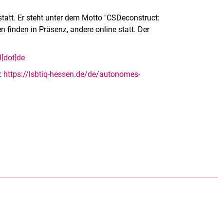
tatt. Er steht unter dem Motto "CSDeconstruct:
finden in Präsenz, andere online statt. Der
l[dot]de
:
https://lsbtiq-hessen.de/de/autonomes-
rner Link, öffnet neues Fenster)
en (externer Link, öffnet neues Fenster)
te kopieren