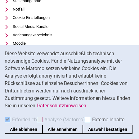
Stellenangebote
Notfall
Cookie-Einstellungen
Social Media Kanäle
Vorlesungsverzeichnis
Moodle
Cookie-Hinweis
Panopto
Diese Website verwendet ausschließlich technisch
Universitätsbibliothek
notwendige Cookies. Für die Nutzungsanalyse mit der
Software Matomo setzen wir keine Cookies ein. Die
Datenschutz
Analyse erfolgt anonymisiert und erlaubt keine
Barrierefreiheit
Rückschlüsse auf einzelne Besucher*innen. Cookies von
Transparenter KI-Einsatz
Drittanbietern werden nur nach ausdrücklicher
Impressum
Zustimmung gesetzt. Weitere Informationen hierzu finden
Sie in unseren
Datenschutzhinweisen
.
Na
Erforderlich
Erforderliche Cookies akzeptieren
Analyse (Matomo)
Analyse-Cookies akzepti
Externe Inhalte
: Exte
Alle ablehnen
Alle annehmen
Auswahl bestätigen