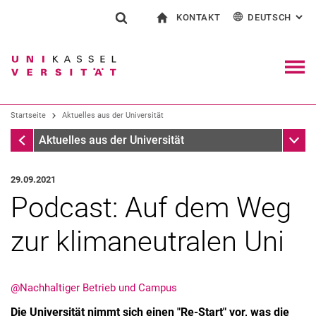
KONTAKT
DEUTSCH
: AL
Springe direkt zu: Inhalt
Springe direkt zu: Suche
Springe direkt zu: Hauptnav
zur Startseite
Suchformular
Suchbegriff
Kontakt und Beratung rund ums Studium
English
Kontakt für Presse und Öffentlichkeit
Allgemeiner Kontakt und Standorte
Suchmaschine
Navig
Einrichtungen suchen
Startseite
Aktuelles aus der Universität
Personen suchen
Suchen (öffnet externen Link in einem 
Startseite
Unter
Aktuelles aus der Universität
29.09.2021
Pod­cast: Auf dem Weg
zur kli­ma­neu­tra­len Uni
@Nachhaltiger Betrieb und Campus
Die Universität nimmt sich einen "Re-Start" vor, was die