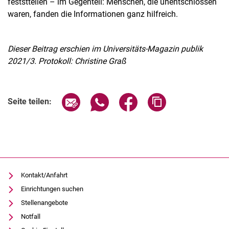
feststtellen – im Gegenteil: Menschen, die unentschlossen
waren, fanden die Informationen ganz hilfreich.
Dieser Beitrag erschien im Universitäts-Magazin publik
2021/3. Protokoll: Christine Graß
Seite über E-Mail teilen
Seite über WhatsApp teilen (exter
Seite über Facebook teile
Adresse der Seite
Seite teilen:
Kontakt/Anfahrt
Einrichtungen suchen
Stellenangebote
Notfall