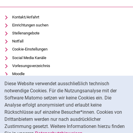
Kontakt/Anfahrt
Einrichtungen suchen
Stellenangebote
Notfall
Cookie-Einstellungen
Social Media Kanäle
Vorlesungsverzeichnis
Moodle
Cookie-Hinweis
Panopto
Diese Website verwendet ausschließlich technisch
Universitätsbibliothek
notwendige Cookies. Für die Nutzungsanalyse mit der
Software Matomo setzen wir keine Cookies ein. Die
Datenschutz
Analyse erfolgt anonymisiert und erlaubt keine
Barrierefreiheit
Rückschlüsse auf einzelne Besucher*innen. Cookies von
Transparenter KI-Einsatz
Drittanbietern werden nur nach ausdrücklicher
Impressum
Zustimmung gesetzt. Weitere Informationen hierzu finden