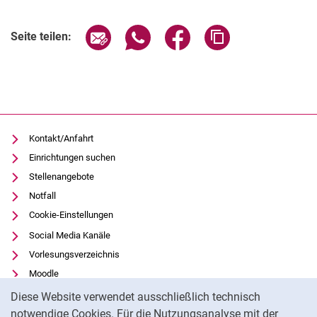
Verwandte Links
Seite über E-Mail teilen
Seite über WhatsApp teilen (exter
Seite über Facebook teile
Adresse der Seite
Seite teilen:
Kontakt/Anfahrt
Einrichtungen suchen
Stellenangebote
Notfall
Cookie-Einstellungen
Social Media Kanäle
Vorlesungsverzeichnis
Moodle
Cookie-Hinweis
Panopto
Diese Website verwendet ausschließlich technisch
Universitätsbibliothek
notwendige Cookies. Für die Nutzungsanalyse mit der