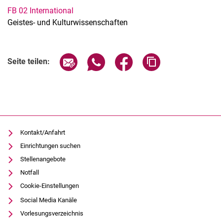
FB 02 International
Geistes- und Kulturwissenschaften
Verwandte Links
Seite über E-Mail teilen
Seite über WhatsApp teilen (exter
Seite über Facebook teile
Adresse der Seite
Seite teilen:
Kontakt/Anfahrt
Einrichtungen suchen
Stellenangebote
Notfall
Cookie-Einstellungen
Social Media Kanäle
Vorlesungsverzeichnis