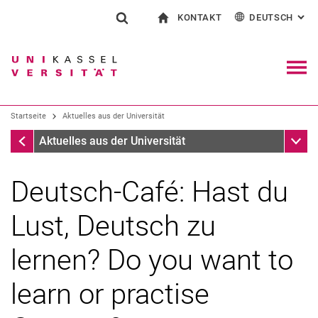
KONTAKT
DEUTSCH
: AL
Springe direkt zu: Inhalt
Springe direkt zu: Suche
Springe direkt zu: Hauptnav
zur Startseite
Suchformular
Suchbegriff
Kontakt und Beratung rund ums Studium
English
Kontakt für Presse und Öffentlichkeit
Allgemeiner Kontakt und Standorte
Suchmaschine
Navig
Einrichtungen suchen
Startseite
Aktuelles aus der Universität
Personen suchen
Suchen (öffnet externen Link in einem 
Startseite
Unter
Aktuelles aus der Universität
Deutsch-Café: Hast du
Lust, Deutsch zu
lernen? Do you want to
learn or practise