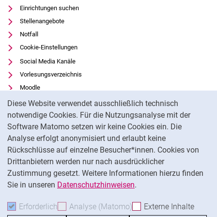
Einrichtungen suchen
Stellenangebote
Notfall
Cookie-Einstellungen
Social Media Kanäle
Vorlesungsverzeichnis
Moodle
Cookie-Hinweis
Panopto
Diese Website verwendet ausschließlich technisch
Universitätsbibliothek
notwendige Cookies. Für die Nutzungsanalyse mit der
Software Matomo setzen wir keine Cookies ein. Die
Datenschutz
Analyse erfolgt anonymisiert und erlaubt keine
Barrierefreiheit
Rückschlüsse auf einzelne Besucher*innen. Cookies von
Transparenter KI-Einsatz
Drittanbietern werden nur nach ausdrücklicher
Impressum
Zustimmung gesetzt. Weitere Informationen hierzu finden
Sie in unseren
Datenschutzhinweisen
.
Na
Erforderlich
Erforderliche Cookies akzeptieren
Analyse (Matomo)
Analyse-Cookies akzepti
Externe Inhalte
: Exte