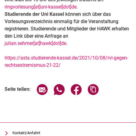
ringvorlesung[at]uni-kassel[dot]de
.
Studierende der Uni Kassel
können sich über das
Vorlesungsverzeichnis einmalig für die Veranstaltung
registrieren. Studierende und Mitglieder der HAWK erhalten
den Link über eine Anfrage an
julian.sehmer[at]hawk[dot]de
.
https://asta.studierende-kassel.de/2021/10/08/rvl-gegen-
rechtsextremismus-21-22/
Verwandte Links
Seite über E-Mail teilen
Seite über WhatsApp teilen (exter
Seite über Facebook teile
Adresse der Seite
Seite teilen:
Kontakt/Anfahrt