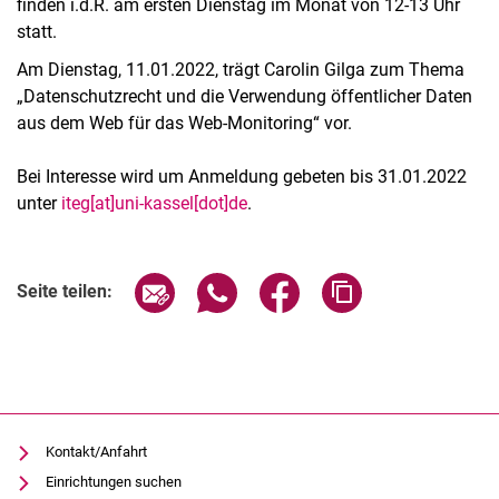
finden i.d.R. am ersten Dienstag im Monat von 12-13 Uhr
statt.
Am Dienstag, 11.01.2022, trägt Carolin Gilga zum Thema
„Datenschutzrecht und die Verwendung öffentlicher Daten
aus dem Web für das Web-Monitoring“ vor.
Bei Interesse wird um Anmeldung gebeten bis 31.01.2022
unter
iteg[at]uni-kassel[dot]de
.
Verwandte Links
Seite über E-Mail teilen
Seite über WhatsApp teilen (exter
Seite über Facebook teile
Adresse der Seite
Seite teilen:
Kontakt/Anfahrt
Einrichtungen suchen