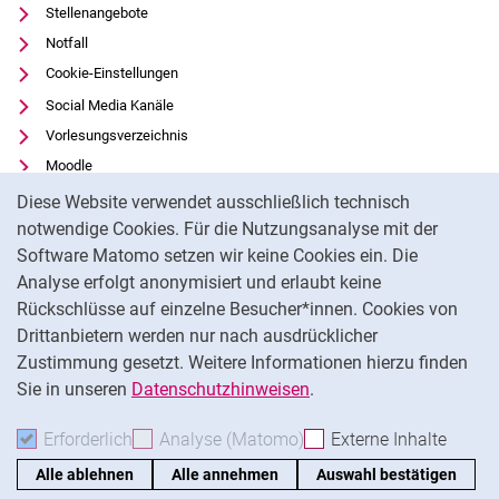
Stellenangebote
Notfall
Cookie-Einstellungen
Social Media Kanäle
Vorlesungsverzeichnis
Moodle
Cookie-Hinweis
Panopto
Diese Website verwendet ausschließlich technisch
Universitätsbibliothek
notwendige Cookies. Für die Nutzungsanalyse mit der
Software Matomo setzen wir keine Cookies ein. Die
Datenschutz
Analyse erfolgt anonymisiert und erlaubt keine
Barrierefreiheit
Rückschlüsse auf einzelne Besucher*innen. Cookies von
Transparenter KI-Einsatz
Drittanbietern werden nur nach ausdrücklicher
Impressum
Zustimmung gesetzt. Weitere Informationen hierzu finden
Sie in unseren
Datenschutzhinweisen
.
Na
Erforderlich
Erforderliche Cookies akzeptieren
Analyse (Matomo)
Analyse-Cookies akzepti
Externe Inhalte
: Exte
Alle ablehnen
Alle annehmen
Auswahl bestätigen