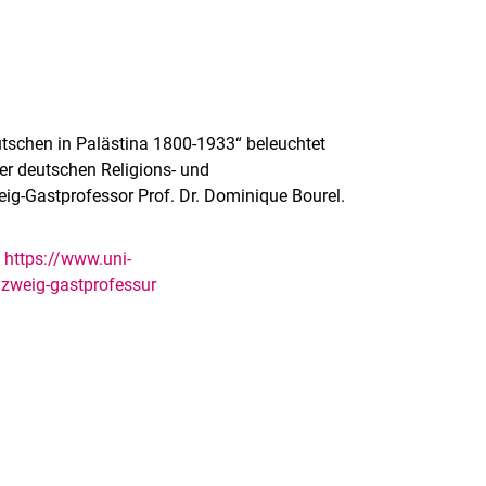
utschen in Palästina 1800-1933“ beleuchtet
er deutschen Religions- und
ig-Gastprofessor Prof. Dr. Dominique Bourel.
:
https://www.uni-
nzweig-gastprofessur
rner Link, öffnet neues Fenster)
en (externer Link, öffnet neues Fenster)
te kopieren