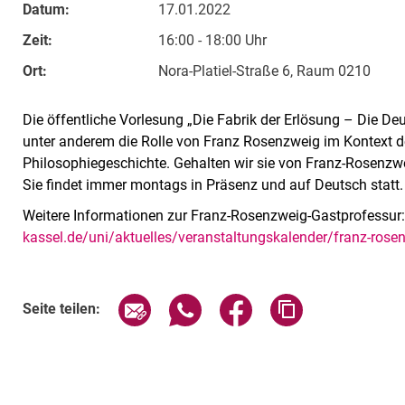
Datum:
17.01.2022
Zeit:
16:00 - 18:00 Uhr
Ort:
Nora-Platiel-Straße 6, Raum 0210
Die öffentliche Vorlesung „Die Fabrik der Erlösung – Die De
unter anderem die Rolle von Franz Rosenzweig im Kontext d
Philosophiegeschichte. Gehalten wir sie von Franz-Rosenzwe
Sie findet immer montags in Präsenz und auf Deutsch statt.
Weitere Informationen zur Franz-Rosenzweig-Gastprofessur
kassel.de/uni/aktuelles/veranstaltungskalender/franz-rose
Verwandte Links
Seite über E-Mail teilen
Seite über WhatsApp teilen (exte
Seite über Facebook teil
Adresse der Sei
Seite teilen: