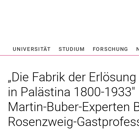
Springe direkt zu: Inhalt
Springe direkt zu: Suche
Springe direkt zu: Hauptnav
Suchmas
UNIVERSITÄT
STUDIUM
FORSCHUNG
Hochschule fü
„Die Fabrik der Erlösun
in Palästina 1800-1933"
Martin-Buber-Experten B
Rosenzweig-Gastprofes