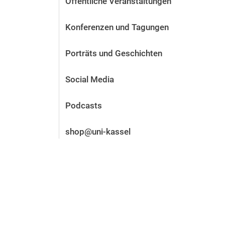
Öffentliche Veranstaltungen
Vor der Bewerbung
Stellenangebote
Konferenzen und Tagungen
Nach der Bewerbung
Alum­ni und Freunde
Porträts und Geschichten
Im Studium
Kontakt und Standorte
Social Media
Kontakt und Beratung
Podcasts
shop@uni-kassel