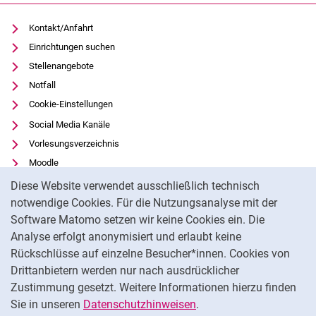
Kontakt/Anfahrt
Einrichtungen suchen
Stellenangebote
Notfall
Cookie-Einstellungen
Social Media Kanäle
Vorlesungsverzeichnis
Moodle
Cookie-Hinweis
Panopto
Diese Website verwendet ausschließlich technisch
Universitätsbibliothek
notwendige Cookies. Für die Nutzungsanalyse mit der
Software Matomo setzen wir keine Cookies ein. Die
Datenschutz
Analyse erfolgt anonymisiert und erlaubt keine
Barrierefreiheit
Rückschlüsse auf einzelne Besucher*innen. Cookies von
Transparenter KI-Einsatz
Drittanbietern werden nur nach ausdrücklicher
Impressum
Zustimmung gesetzt. Weitere Informationen hierzu finden
Sie in unseren
Datenschutzhinweisen
.