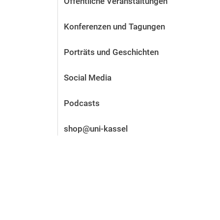
Öffentliche Veranstaltungen
Vor der Bewerbung
Stellenangebote
Konferenzen und Tagungen
Nach der Bewerbung
Alum­ni und Freunde
Porträts und Geschichten
Im Studium
Kontakt und Standorte
Social Media
Kontakt und Beratung
Podcasts
shop@uni-kassel