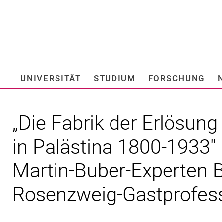
Springe direkt zu: Inhalt
Springe direkt zu: Suche
Springe direkt zu: Hauptnav
Suchmas
UNIVERSITÄT
STUDIUM
FORSCHUNG
Hochschule fü
„Die Fabrik der Erlösun
in Palästina 1800-1933"
Martin-Buber-Experten B
Rosenzweig-Gastprofes