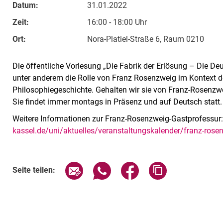
Datum:
31.01.2022
Zeit:
16:00 - 18:00 Uhr
Ort:
Nora-Platiel-Straße 6, Raum 0210
Die öffentliche Vorlesung „Die Fabrik der Erlösung – Die De
unter anderem die Rolle von Franz Rosenzweig im Kontext d
Philosophiegeschichte. Gehalten wir sie von Franz-Rosenzwe
Sie findet immer montags in Präsenz und auf Deutsch statt.
Weitere Informationen zur Franz-Rosenzweig-Gastprofessur
kassel.de/uni/aktuelles/veranstaltungskalender/franz-rose
Verwandte Links
Seite über E-Mail teilen
Seite über WhatsApp teilen (exte
Seite über Facebook teil
Adresse der Sei
Seite teilen: