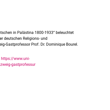
utschen in Palästina 1800-1933“ beleuchtet
er deutschen Religions- und
ig-Gastprofessor Prof. Dr. Dominique Bourel.
:
https://www.uni-
nzweig-gastprofessur
rner Link, öffnet neues Fenster)
en (externer Link, öffnet neues Fenster)
te kopieren