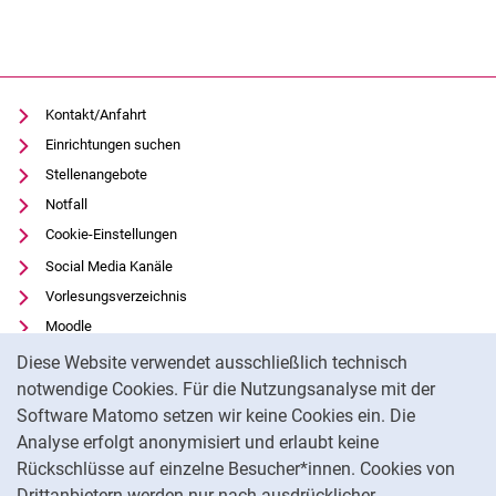
Kontakt/Anfahrt
Einrichtungen suchen
Stellenangebote
Notfall
Cookie-Einstellungen
Social Media Kanäle
Vorlesungsverzeichnis
Moodle
Cookie-Hinweis
Panopto
Diese Website verwendet ausschließlich technisch
Universitätsbibliothek
notwendige Cookies. Für die Nutzungsanalyse mit der
Software Matomo setzen wir keine Cookies ein. Die
Datenschutz
Analyse erfolgt anonymisiert und erlaubt keine
Barrierefreiheit
Rückschlüsse auf einzelne Besucher*innen. Cookies von
Transparenter KI-Einsatz
Drittanbietern werden nur nach ausdrücklicher