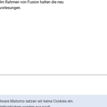
. Im Rahmen von Fusion halten die neu
svorlesungen.
rner Link, öffnet neues Fenster)
en (externer Link, öffnet neues Fenster)
te kopieren
tware Matomo setzen wir keine Cookies ein.
Nach oben
Drittanbietern werden nur nach