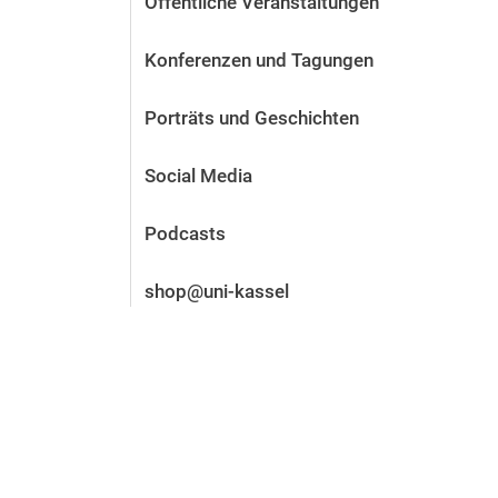
Öffentliche Veranstaltungen
Vor der Bewerbung
Stellenangebote
Konferenzen und Tagungen
Nach der Bewerbung
Alum­ni und Freunde
Porträts und Geschichten
Im Studium
Kontakt und Standorte
Social Media
Kontakt und Beratung
Podcasts
shop@uni-kassel