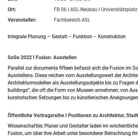
Ort:
FB 06 I ASL-Neubau I Universitätsplat
Veranstalter:
Fachbereich ASL
Integrale Planung – Gestalt – Funktion – Konstruktion
So­Se 2022 I Fu­si­on: Aus­stel­len
Parallel zur documenta fifteen befasst sich die Fusion im 
Ausstellens. Diese reichen vom Ausstellungswert der Archite
Architekturmodellen als Ausstellungsobjekte bis zu Fragen 
buildings“, die oft die Form von Museen annehmen; von Aus
kuratorischen Setzungen bis zu künstlerischen Aneignungen 
Öf­fent­li­che Vor­trags­rei­he I Po­si­tio­nen zu Ar­chi­tek­tur, St
Wissenschaftler, Planer und Gestalter laden im wöchentlich
Fusion, um über ihre Arbeit unter besonderer Betrachtung ihr