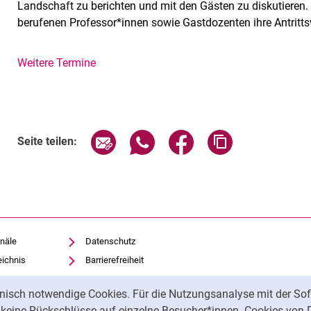
Landschaft zu berichten und mit den Gästen zu diskutieren
berufenen Professor*innen sowie Gastdozenten ihre Antritt
Weitere Termine
Verwandte Links
Seite über E-Mail teilen
Seite über WhatsApp teilen (exte
Seite über Facebook teil
Adresse der Sei
Seite teilen:
näle
Datenschutz
eichnis
Barrierefreiheit
Transparenter KI-Einsatz
nisch notwendige Cookies. Für die Nutzungsanalyse mit der Sof
Impressum
t keine Rückschlüsse auf einzelne Besucher*innen. Cookies von 