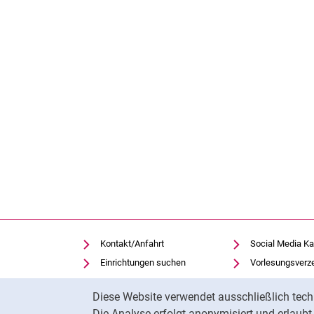
Kontakt/Anfahrt
Social Media Ka
Einrichtungen suchen
Vorlesungsverz
Stellenangebote
Moodle
Cookie-Hinweis
Diese Website verwendet ausschließlich tech
Notfall
Panopto
Die Analyse erfolgt anonymisiert und erlaub