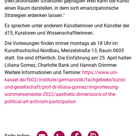
(neo-)kolonialen Strukturen geprägten Welt kann die Kunst
einen Raum darstellen, in dem sich emanzipatorische
Strategien erdenken lassen."
Es sprechen unter anderem Künstlerinnen und Künstler der
d15, Kuratoren und Wissenschaftlerinnen.
Die Vorlesungen finden immer montags ab 18 Uhr im
Kunsthochschul-Nordbau, Menzelstraße 13, Raum 0605
statt. Sie sind öffentlich. Die Einführung am 25. April halten
Liliana Gomez, Charlotte Bank und Hannah Grimmer.
Weitere Informationen und Termine:
https://www.uni-
kassel.de/fb02/institute/germanistik/fachgebiete/kunst-
und-gesellschaft/prof-dr-liliana-gomez/ringvorlesung-
sommersemester-2022/aesthetic-dimensions-of-the-
political-art-activism-participation
Seite über E-Mail teilen
Seite über WhatsApp teilen (exter
Seite über Facebook teile
Adresse der Seite
Seite teilen: