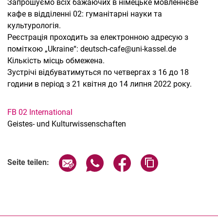
Запрошуємо всіх бажаючих в німецьке мовленнєве
кафе в відділенні 02: гуманітарні науки та
культурологія.
Реєстрація проходить за електронною адресую з
поміткою „Ukraine“: deutsch-cafe@uni-kassel.de
Кількість місць обмежена.
Зустрічі відбуватимуться по четвергах з 16 до 18
години в період з 21 квітня до 14 липня 2022 року.
FB 02 International
Geistes- und Kulturwissenschaften
Verwandte Links
Seite über E-Mail teilen
Seite über WhatsApp teilen (exter
Seite über Facebook teile
Adresse der Seite
Seite teilen: