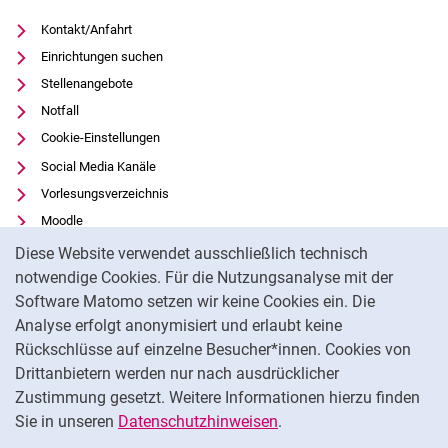
Kontakt/Anfahrt
Einrichtungen suchen
Stellenangebote
Notfall
Cookie-Einstellungen
Social Media Kanäle
Vorlesungsverzeichnis
Moodle
Cookie-Hinweis
Panopto
Diese Website verwendet ausschließlich technisch
Universitätsbibliothek
notwendige Cookies. Für die Nutzungsanalyse mit der
Software Matomo setzen wir keine Cookies ein. Die
Datenschutz
Analyse erfolgt anonymisiert und erlaubt keine
Barrierefreiheit
Rückschlüsse auf einzelne Besucher*innen. Cookies von
Transparenter KI-Einsatz
Drittanbietern werden nur nach ausdrücklicher
Impressum
Zustimmung gesetzt. Weitere Informationen hierzu finden
Sie in unseren
Datenschutzhinweisen
.
Na