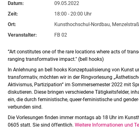
Datum:
09.05.2022
Zeit:
18:00 - 20:00 Uhr
Ort:
Kunsthochschul-Nordbau, Menzelstra
Veranstalter:
FB 02
“Art constitutes one of the rare locations where acts of tra
ranging transformative impact." (bell hooks)
In Anlehnung an bell hooks Konzeptualisierung von Kunst u
transformativ, möchten wir in der Ringvorlesung „Ästhetisc
Aktivismus, Partizipation“ im Sommersemester 2022 mit Spr
diskutieren. Diese bringen verschiedene Tätigkeitsfelder, i
ein, die durch feministische, queer-feministische und gend
verbunden sind.
Die Vorlesungen finden immer montags ab 18 Uhr im Kunst
0605 statt. Sie sind öffentlich.
Weitere Informationen und T