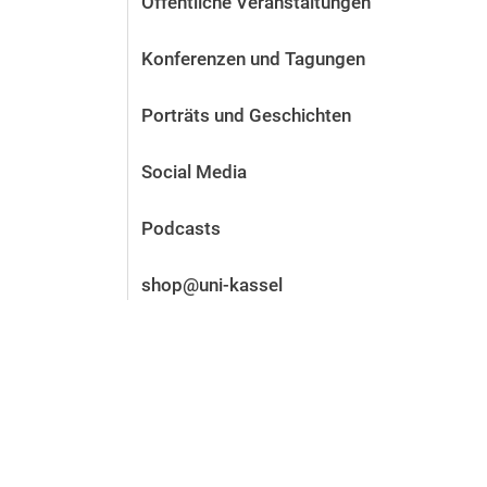
Öffentliche Veranstaltungen
Vor der Bewerbung
Stellenangebote
Konferenzen und Tagungen
Nach der Bewerbung
Alum­ni und Freunde
Porträts und Geschichten
Im Studium
Kontakt und Standorte
Social Media
Kontakt und Beratung
Podcasts
shop@uni-kassel