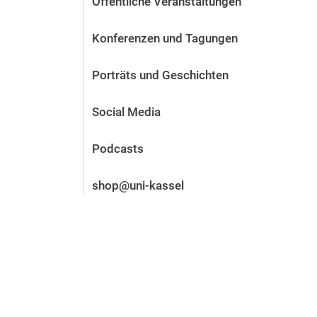
Öffentliche Veranstaltungen
Vor der Bewerbung
Stellenangebote
Konferenzen und Tagungen
Nach der Bewerbung
Alum­ni und Freunde
Porträts und Geschichten
Im Studium
Kontakt und Standorte
Social Media
Kontakt und Beratung
Podcasts
shop@uni-kassel