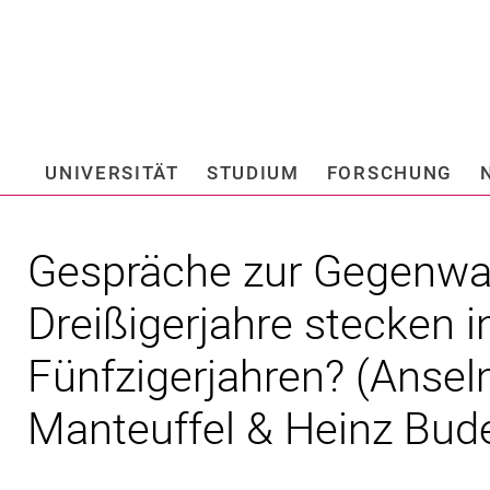
Springe direkt zu: Inhalt
Springe direkt zu: Suche
Springe direkt zu: Hauptnav
Suchmas
UNIVERSITÄT
STUDIUM
FORSCHUNG
Hochschule fü
Gespräche zur Gegenwar
Dreißigerjahre stecken i
Fünfzigerjahren? (Ansel
Manteuffel & Heinz Bud