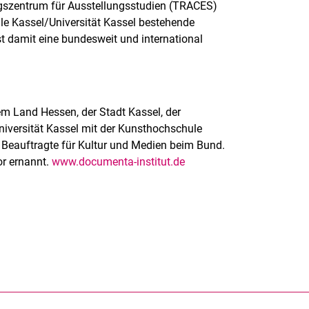
gszentrum für Ausstellungsstudien (TRACES)
le Kassel/Universität Kassel bestehende
t damit eine bundesweit und international
m Land Hessen, der Stadt Kassel, der
versität Kassel mit der Kunsthochschule
e Beauftragte für Kultur und Medien beim Bund.
r ernannt.
www.documenta-institut.de
rner Link, öffnet neues Fenster)
en (externer Link, öffnet neues Fenster)
te kopieren