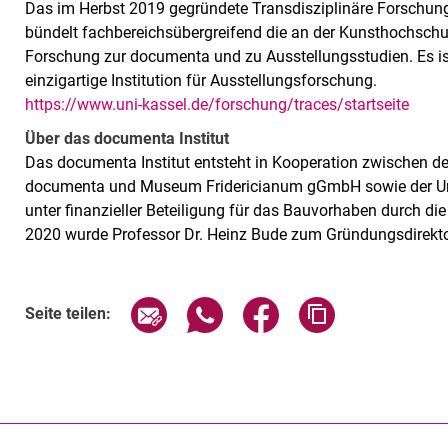
Das im Herbst 2019 gegründete Transdisziplinäre Forschun
bündelt fachbereichsübergreifend die an der Kunsthochschu
Forschung zur documenta und zu Ausstellungsstudien. Es is
einzigartige Institution für Ausstellungsforschung.
https://www.uni-kassel.de/forschung/traces/startseite
Über das documenta Institut
Das documenta Institut entsteht in Kooperation zwischen de
documenta und Museum Fridericianum gGmbH sowie der Uni
unter finanzieller Beteiligung für das Bauvorhaben durch di
2020 wurde Professor Dr. Heinz Bude zum Gründungsdirekto
Verwandte Links
Seite über E-Mail teilen
Seite über WhatsApp teilen (exte
Seite über Facebook teil
Adresse der Sei
Seite teilen: