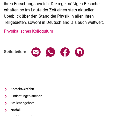
ihren Forschungsbereich. Die regelmäßigen Besucher
erhalten so im Laufe der Zeit einen stets aktuellen
Überblick über den Stand der Physik in allen ihren
Teilgebieten, sowohl in Deutschland, als auch weltweit.
Phy­si­ka­li­sches Kol­lo­qui­um
Verwandte Links
Seite über E-Mail teilen
Seite über WhatsApp teilen (exter
Seite über Facebook teile
Adresse der Seite
Seite teilen:
Kontakt/Anfahrt
Einrichtungen suchen
Stellenangebote
Notfall