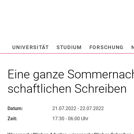
Springe direkt zu: Inhalt
Springe direkt zu: Suche
Springe direkt zu: Hauptnav
Suchmas
UNIVERSITÄT
STUDIUM
FORSCHUNG
Hochschule fü
Ei­ne gan­ze Som­mer­nac
schaft­li­chen Schrei­ben
Datum:
21.07.2022 - 22.07.2022
Zeit:
17:30 - 06:00 Uhr