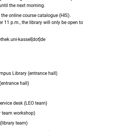
until the next morning.
a the online course catalogue (HIS).
 11 p.m., the library will only be open to
thek.uni-kassel[dot]de
ampus Library (entrance hall)
(entrance hall)
service desk (LEO team)
ary team workshop)
 (library team)