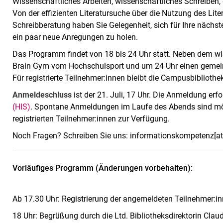
Wissenschaftliches Arbeiten, wissenschaftliches Schreiben,
Von der effizienten Literatursuche über die Nutzung des Lit
Schreibberatung haben Sie Gelegenheit, sich für Ihre nächst
ein paar neue Anregungen zu holen.
Das Programm findet von 18 bis 24 Uhr statt. Neben dem w
Brain Gym vom Hochschulsport und um 24 Uhr einen geme
Für registrierte Teilnehmer:innen bleibt die Campusbibliot
Anmeldeschluss
ist der 21. Juli, 17 Uhr. Die Anmeldung erf
(HIS)
. Spontane Anmeldungen im Laufe des Abends sind mögl
registrierten Teilnehmer:innen zur Verfügung.
Noch Fragen? Schreiben Sie uns: informationskompetenz[at]b
Vorläufiges Programm (Änderungen vorbehalten):
Ab 17.30 Uhr: Registrierung der angemeldeten Teilnehmer:i
18 Uhr: Begrüßung durch die Ltd. Bibliotheksdirektorin Clau