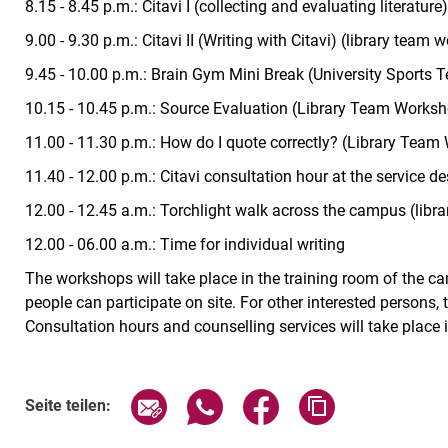
8.15 - 8.45 p.m.: Citavi I (collecting and evaluating literatur
9.00 - 9.30 p.m.: Citavi II (Writing with Citavi) (library team 
9.45 - 10.00 p.m.: Brain Gym Mini Break (University Sports 
10.15 - 10.45 p.m.: Source Evaluation (Library Team Works
11.00 - 11.30 p.m.: How do I quote correctly? (Library Tea
11.40 - 12.00 p.m.: Citavi consultation hour at the service de
12.00 - 12.45 a.m.: Torchlight walk across the campus (libr
12.00 - 06.00 a.m.: Time for individual writing
The workshops will take place in the training room of the c
people can participate on site. For other interested persons
Consultation hours and counselling services will take place i
Verwandte Links
Seite über E-Mail teilen
Seite über WhatsApp teilen (exte
Seite über Facebook teil
Adresse der Sei
Seite teilen: