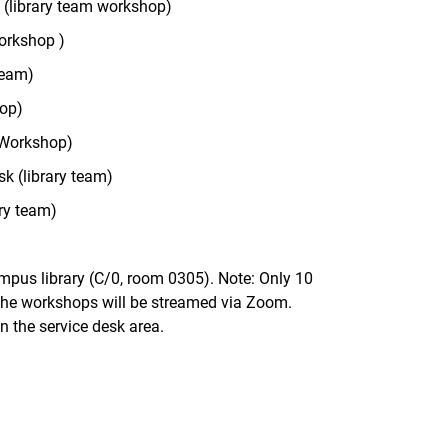
e) (library team workshop)
workshop )
Team)
hop)
m Workshop)
sk (library team)
ary team)
ampus library (C/0, room 0305). Note: Only 10
, the workshops will be streamed via Zoom.
n the service desk area.
rner Link, öffnet neues Fenster)
en (externer Link, öffnet neues Fenster)
te kopieren