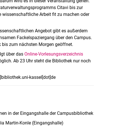
 darum wird es in dieser Veranstaltung gehen.
eraturverwaltungsprogramms Citavi bis zur
e wissenschaftliche Arbeit fit zu machen oder
issenschaftlichen Angebot gibt es außerdem
insamen Fackelspaziergang über den Campus.
hek bis zum nächsten Morgen geöffnet.
olgt über das
Online-Vorlesungsverzeichnis
ich. Ab 23 Uhr steht die Bibliothek nur noch
ibliothek.uni-kassel[dot]de
nnen in der Eingangshalle der Campusbibliothek
dia Martin-Konle (Eingangshalle)