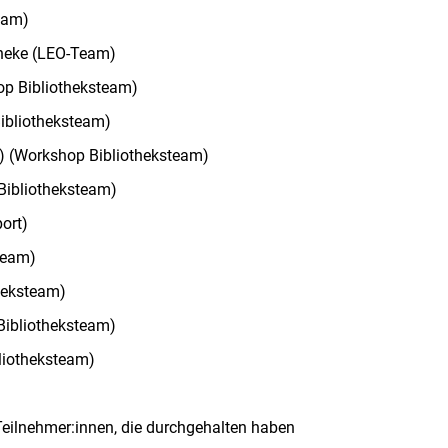
eam)
theke (LEO-Team)
hop Bibliotheksteam)
Bibliotheksteam)
en) (Workshop Bibliotheksteam)
 Bibliotheksteam)
ort)
team)
theksteam)
(Bibliotheksteam)
liotheksteam)
Teilnehmer:innen, die durchgehalten haben