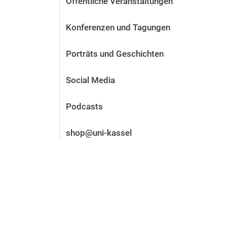
Öffentliche Veranstaltungen
Vor der Bewerbung
Stellenangebote
Konferenzen und Tagungen
Nach der Bewerbung
Alum­ni und Freunde
Porträts und Geschichten
Im Studium
Kontakt und Standorte
Social Media
Kontakt und Beratung
Podcasts
shop@uni-kassel