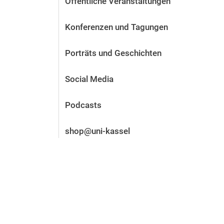
Öffentliche Veranstaltungen
Vor der Bewerbung
Stellenangebote
Konferenzen und Tagungen
Nach der Bewerbung
Alum­ni und Freunde
Porträts und Geschichten
Im Studium
Kontakt und Standorte
Social Media
Kontakt und Beratung
Podcasts
shop@uni-kassel