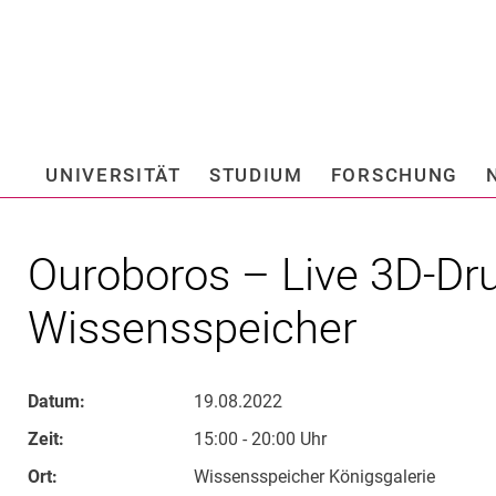
Springe direkt zu: Inhalt
Springe direkt zu: Suche
Springe direkt zu: Hauptnav
Suchmas
UNIVERSITÄT
STUDIUM
FORSCHUNG
Hochschule fü
Ouroboros – Live 3D-Dr
Wissensspeicher
Datum:
19.08.2022
Zeit:
15:00 - 20:00 Uhr
Ort:
Wissensspeicher Königsgalerie