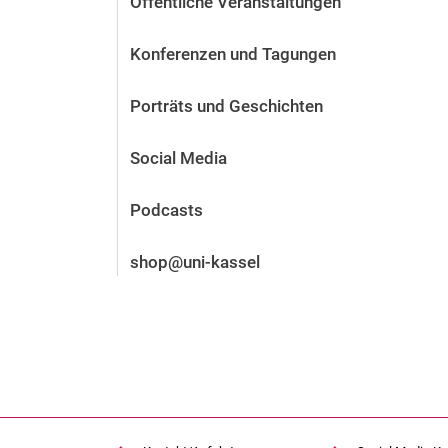
Öffentliche Veranstaltungen
Vor der Bewerbung
Stellenangebote
Konferenzen und Tagungen
Nach der Bewerbung
Alum­ni und Freunde
Porträts und Geschichten
Im Studium
Kontakt und Standorte
Social Media
Kontakt und Beratung
Podcasts
shop@uni-kassel