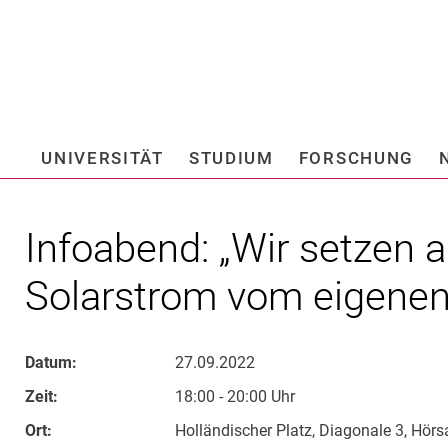
Springe direkt zu: Inhalt
Springe direkt zu: Suche
Springe direkt zu: Hauptnav
Suchmas
UNIVERSITÄT
STUDIUM
FORSCHUNG
Hochschule fü
Infoabend: „Wir setzen a
Solarstrom vom eigenen
Datum:
27.09.2022
Zeit:
18:00 - 20:00 Uhr
Ort:
Holländischer Platz, Diagonale 3, Hörs