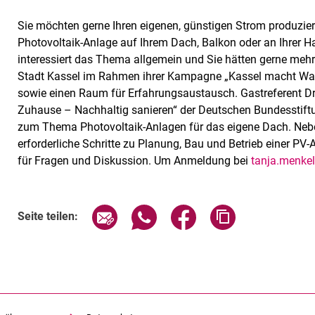
Sie möchten gerne Ihren eigenen, günstigen Strom produzie
Photovoltaik-Anlage auf Ihrem Dach, Balkon oder an Ihrer H
interessiert das Thema allgemein und Sie hätten gerne mehr
Stadt Kassel im Rahmen ihrer Kampagne „Kassel macht Watt
sowie einen Raum für Erfahrungsaustausch. Gastreferent Dr. 
Zuhause – Nachhaltig sanieren“ der Deutschen Bundesstiftu
zum Thema Photovoltaik-Anlagen für das eigene Dach. Ne
erforderliche Schritte zu Planung, Bau und Betrieb einer PV-
für Fragen und Diskussion. Um Anmeldung bei
tanja.menkel
Verwandte Links
Seite über E-Mail teilen
Seite über WhatsApp teilen (exte
Seite über Facebook teil
Adresse der Sei
Seite teilen: