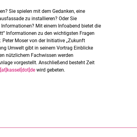
ren? Sie spielen mit dem Gedanken, eine
ausfassade zu installieren? Oder Sie
 Informationen? Mit einem Infoabend bietet die
“ Informationen zu den wichtigsten Fragen
Peter Moser von der Initiative „Zukunft
ng Umwelt gibt in seinem Vortrag Einblicke
ben nützlichem Fachwissen werden
Anlage vorgestellt. Anschließend besteht Zeit
[at]kassel[dot]de
wird gebeten.
rner Link, öffnet neues Fenster)
en (externer Link, öffnet neues Fenster)
te kopieren