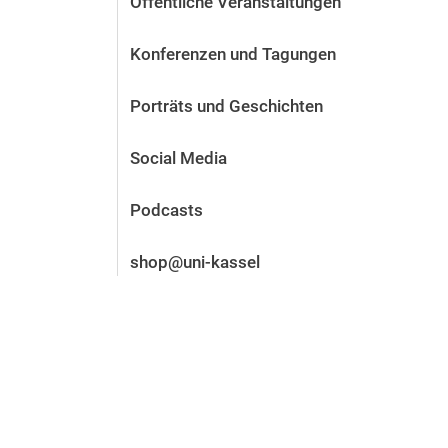
Öffentliche Veranstaltungen
Vor der Bewerbung
Stellenangebote
Konferenzen und Tagungen
Nach der Bewerbung
Alum­ni und Freunde
Porträts und Geschichten
Im Studium
Kontakt und Standorte
Social Media
Kontakt und Beratung
Podcasts
shop@uni-kassel