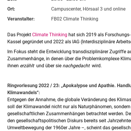
Ort:
Campuscenter, Hörsaal 3 und online
Veranstalter:
FB02 Cli­ma­te Thin­king
Das Projekt
Climate Thinking
hat sich 2019 als Forschungs-
Kassel gegründet und 2022 als IAG (Interdisziplinäre Arbeits
Im Fokus steht die Entwicklung transdisziplinärer Zugriffe au
Zusammenhänge, in denen über die Problemkomplexe Klima
ihnen
erzählt
und über sie
nachgedacht
wird.
Ringvorlesung 2022 / 23:
„
Apokalypse und Apathie. Handlu
Klimawandels
“
:
Entgegen der Annahme, die globale Veränderung des Klimas 
soll der Klimawandel nicht nur als Naturphänomen, sondern
gesellschaftlichen Zusammenhängen betrachtet werden. De
den gesellschaftspolitischen Diskurs bereits seit Jahrzehnte
Umweltbewegung der 1960er Jahre –, scheint das gesellscha