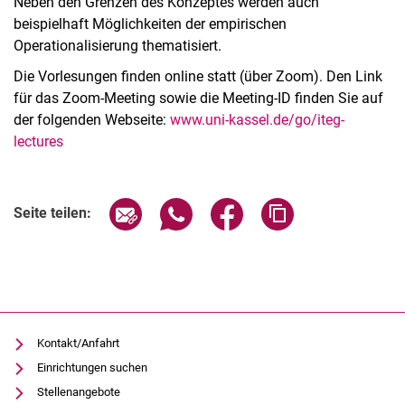
Neben den Grenzen des Konzeptes werden auch
beispielhaft Möglichkeiten der empirischen
Operationalisierung thematisiert.
Die Vorlesungen finden online statt (über Zoom). Den Link
für das Zoom-Meeting sowie die Meeting-ID finden Sie auf
der folgenden Webseite:
www.uni-kassel.de/go/iteg-
lectures
Verwandte Links
Seite über E-Mail teilen
Seite über WhatsApp teilen (exter
Seite über Facebook teile
Adresse der Seite
Seite teilen:
Kontakt/Anfahrt
Einrichtungen suchen
Stellenangebote