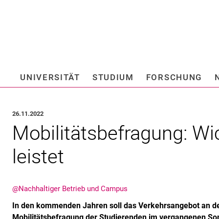
Springe direkt zu: Inhalt
Springe direkt zu: Suche
Springe direkt zu: Hauptnav
Suchmas
UNIVERSITÄT
STUDIUM
FORSCHUNG
Hochschule fü
26.11.2022
Mo­bi­li­täts­be­fra­gung: Wi
leis­tet
@Nachhaltiger Betrieb und Campus
In den kommenden Jahren soll das Verkehrsangebot an de
Mobilitätsbefragung der Studierenden im vergangenen 