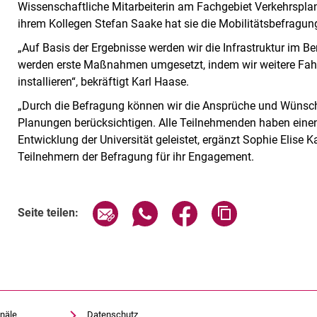
Wissenschaftliche Mitarbeiterin am Fachgebiet Verkehrsp
ihrem Kollegen Stefan Saake hat sie die Mobilitätsbefragung
„Auf Basis der Ergebnisse werden wir die Infrastruktur im Be
werden erste Maßnahmen umgesetzt, indem wir weitere Fa
installieren“, bekräftigt Karl Haase.
„Durch die Befragung können wir die Ansprüche und Wünsche
Planungen berücksichtigen. Alle Teilnehmenden haben einen 
Entwicklung der Universität geleistet, ergänzt Sophie Elise
Teilnehmern der Befragung für ihr Engagement.
Seite über E-Mail teilen
Seite über WhatsApp teilen (exte
Seite über Facebook teil
Adresse der Sei
Seite teilen:
näle
Datenschutz