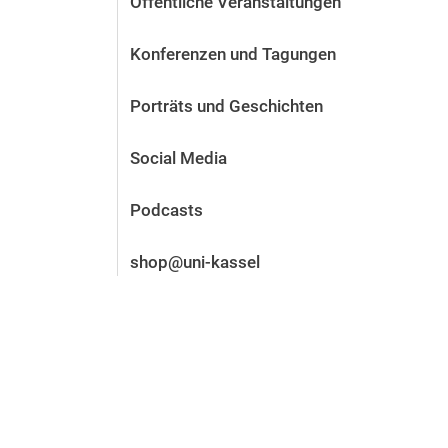
Öffentliche Veranstaltungen
Vor der Bewerbung
Stellenangebote
Konferenzen und Tagungen
Nach der Bewerbung
Alum­ni und Freunde
Porträts und Geschichten
Im Studium
Kontakt und Standorte
Social Media
Kontakt und Beratung
Podcasts
shop@uni-kassel