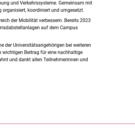
lanung und Verkehrssysteme. Gemeinsam mit
 organisiert, koordiniert und umgesetzt.
reich der Mobilität verbessern. Bereits 2023
hrradabstellanlagen auf dem Campus
 der Universitätsangehörigen bei weiteren
wichtigen Beitrag für eine nachhaltige
 Kahnt und dankt allen Teilnehmerinnen und
rner Link, öffnet neues Fenster)
en (externer Link, öffnet neues Fenster)
te kopieren