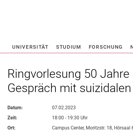
Springe direkt zu: Inhalt
Springe direkt zu: Suche
Springe direkt zu: Hauptnav
Suchmas
UNIVERSITÄT
STUDIUM
FORSCHUNG
Hochschule fü
Ringvorlesung 50 Jahre
Gespräch mit suizidale
Datum:
07.02.2023
Zeit:
18:00 - 19:30 Uhr
Ort:
Campus Center, Moritzstr. 18, Hörsaal