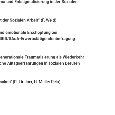
ma und Entstigmatisierung in der Sozialen
t der Sozialen Arbeit“
(F. Welti)
nd emotionale Erschöpfung bei
n BIBB/BAuA-Erwerbstätigendenbefragung
sgenerationale Traumatisierung als Wiederkehr
che Alltagserfahrungen in sozialen Berufen
schen"
(R. Lindner, H. Müller-Pein)
rner Link, öffnet neues Fenster)
en (externer Link, öffnet neues Fenster)
te kopieren