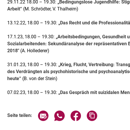
29.11.22 18.00 – 19.30:
„Bedingungslose Jugendhilfe: Stig
Arbeit“
(M. Schrödter, V. Thalheim)
13.12.22, 18.00 – 19.30:
„Das Recht und die Professionalitä
17.1.23, 18.00 – 19.30:
„Arbeitsbedingungen, Gesundheit u
Sozialarbeitenden: Sekundäranalyse der repräsentative
2018"
(A. Hollederer)
31.01.23, 18.00 – 19.30:
„Krieg, Flucht, Vertreibung: Tran
des Verdrängten als psychohistorische und psychoanalytis
heute“
(B. von der Stein)
07.02.23, 18.00 – 19.30:
„Das Gespräch mit suizidalen Men
Verwandte Links
Seite über E-Mail teilen
Seite über WhatsApp teilen (exte
Seite über Facebook teil
Adresse der Sei
Seite teilen: