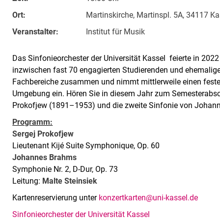
Ort:
Martinskirche, Martinspl. 5A, 34117 Ka
Veranstalter:
Institut für Musik
Das Sinfonieorchester der Universität Kassel
feierte in 2022
inzwischen fast 70 engagierten Studierenden und ehemalig
Fachbereiche zusammen und nimmt mittlerweile einen festen
Umgebung ein. Hören Sie in diesem Jahr zum Semesterabsch
Prokofjew (1891–1953) und die zweite Sinfonie von Johan
Programm:
Sergej Prokofjew
Lieutenant Kijé Suite Symphonique, Op. 60
Johannes Brahms
Symphonie Nr. 2, D-Dur, Op. 73
Leitung:
Malte Steinsiek
Kartenreservierung unter
konzertkarten@uni-kassel.de
Sin­fo­nie­or­ches­ter der Uni­ver­si­tät Kas­sel