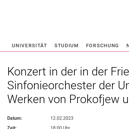
Springe direkt zu: Inhalt
Springe direkt zu: Suche
Springe direkt zu: Hauptnav
Suchmas
UNIVERSITÄT
STUDIUM
FORSCHUNG
Hochschule fü
Konzert in der in der Fri
Sinfonieorchester der Un
Werken von Prokofjew 
Datum:
12.02.2023
Zeit:
18:00 Uhr