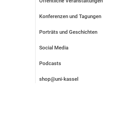
Öffentliche Veranstaltungen
Vor der Bewerbung
Stellenangebote
Konferenzen und Tagungen
Nach der Bewerbung
Alum­ni und Freunde
Porträts und Geschichten
Im Studium
Kontakt und Standorte
Social Media
Kontakt und Beratung
Podcasts
shop@uni-kassel